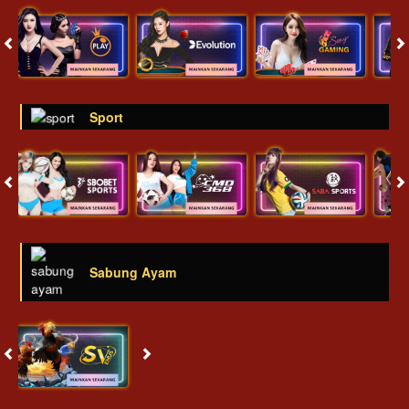
Sport
Sabung Ayam