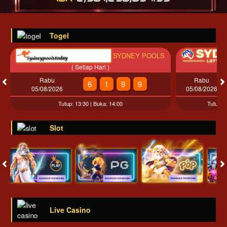
Togel
SYDNEY POOLS
( Setiap Hari )
( 
Rabu
Rabu
6
1
9
9
05/08/2026
05/08/2026
Tutup: 13:30 | Buka: 14:00
Tutup: 
Slot
Live Casino