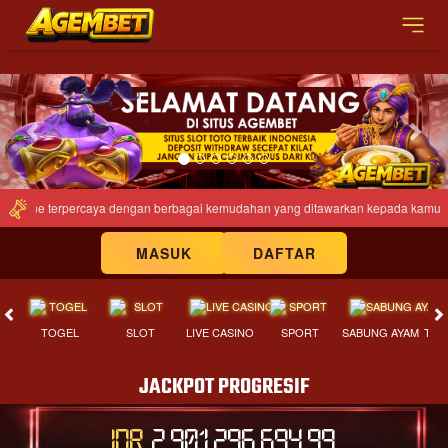
Previous
Nex
online terpercaya dengan berbagai kemudahan yang ditawarkan kepada kamu agar 
MASUK
DAFTAR
TOGEL
SLOT
LIVE CASINO
SPORT
SABUNG AYAM
TEM
JACKPOT PROGRESIF
IDR
2,901,296,704.59