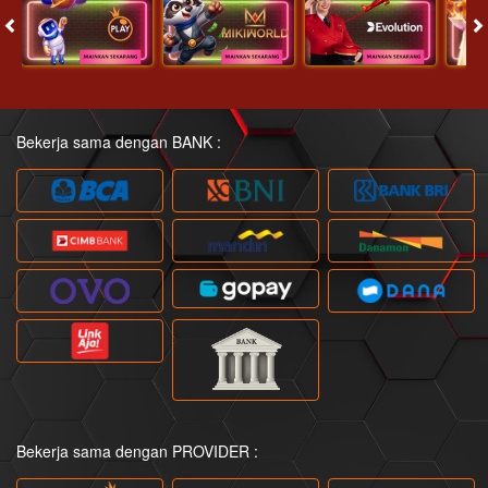
Bekerja sama dengan BANK :
Bekerja sama dengan PROVIDER :