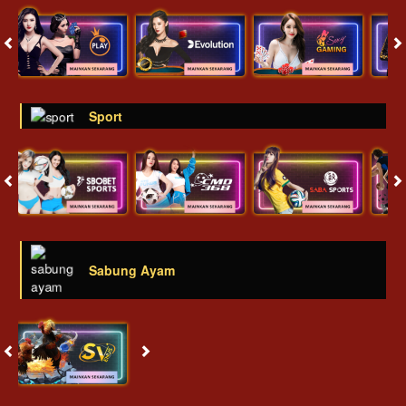
Sport
Sabung Ayam