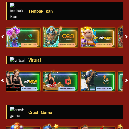
Tembak Ikan
Virtual
Crash Game