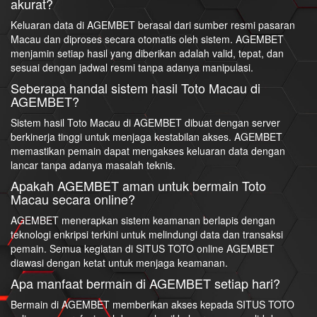
akurat?
Keluaran data di AGEMBET berasal dari sumber resmi pasaran
Macau dan diproses secara otomatis oleh sistem. AGEMBET
menjamin setiap hasil yang diberikan adalah valid, tepat, dan
sesuai dengan jadwal resmi tanpa adanya manipulasi.
Seberapa handal sistem hasil Toto Macau di
AGEMBET?
Sistem hasil Toto Macau di AGEMBET dibuat dengan server
berkinerja tinggi untuk menjaga kestabilan akses. AGEMBET
memastikan pemain dapat mengakses keluaran data dengan
lancar tanpa adanya masalah teknis.
Apakah AGEMBET aman untuk bermain Toto
Macau secara online?
AGEMBET menerapkan sistem keamanan berlapis dengan
teknologi enkripsi terkini untuk melindungi data dan transaksi
pemain. Semua kegiatan di SITUS TOTO online AGEMBET
diawasi dengan ketat untuk menjaga keamanan.
Apa manfaat bermain di AGEMBET setiap hari?
Bermain di AGEMBET memberikan akses kepada SITUS TOTO