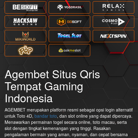
Agembet Situs Qris
Tempat Gaming
Indonesia
AGEMBET merupakan platform resmi sebagai opsi login alternatif
untuk Toto 4D,
bandar toto
, dan slot online yang dapat dipercaya.
Menawarkan permainan togel secara online, toto macau, serta
slot dengan tingkat kemenangan yang tinggi. Rasakan
pengalaman bermain yang aman, nyaman, dan cepat bersama