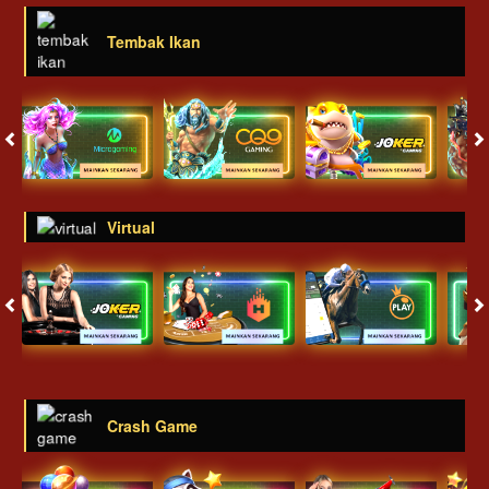
Tembak Ikan
Virtual
Crash Game