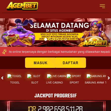
Previous
Nex
l toto online terpercaya dengan berbagai kemudahan yang ditawarkan kepada kam
MASUK
DAFTAR
TOGEL
SLOT
LIVE CASINO
SPORT
SABUNG AYAM
TEM
JACKPOT PROGRESIF
IDR
2,902,650,521.45