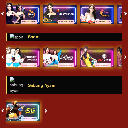
Sport
Sabung Ayam