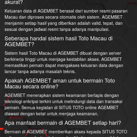
akurat?
Keluaran data di AGEMBET berasal dari sumber resmi pasaran
Macau dan diproses secara otomatis oleh sistem. AGEMBET
menjamin setiap hasil yang diberikan adalah valid, tepat, dan
sesuai dengan jadwal resmi tanpa adanya manipulasi.
Seberapa handal sistem hasil Toto Macau di
AGEMBET?
Sistem hasil Toto Macau di AGEMBET dibuat dengan server
berkinerja tinggi untuk menjaga kestabilan akses. AGEMBET
memastikan pemain dapat mengakses keluaran data dengan
lancar tanpa adanya masalah teknis.
Apakah AGEMBET aman untuk bermain Toto
Macau secara online?
AGEMBET menerapkan sistem keamanan berlapis dengan
teknologi enkripsi terkini untuk melindungi data dan transaksi
pemain. Semua kegiatan di SITUS TOTO online AGEMBET
diawasi dengan ketat untuk menjaga keamanan.
Apa manfaat bermain di AGEMBET setiap hari?
Bermain di AGEMBET memberikan akses kepada SITUS TOTO