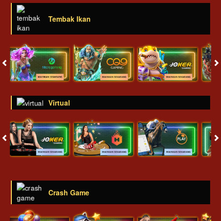
Tembak Ikan
Virtual
Crash Game