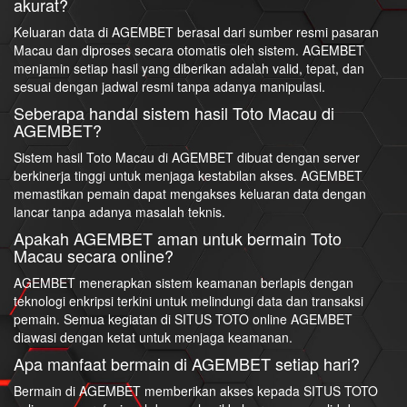
akurat?
Keluaran data di AGEMBET berasal dari sumber resmi pasaran
Macau dan diproses secara otomatis oleh sistem. AGEMBET
menjamin setiap hasil yang diberikan adalah valid, tepat, dan
sesuai dengan jadwal resmi tanpa adanya manipulasi.
Seberapa handal sistem hasil Toto Macau di
AGEMBET?
Sistem hasil Toto Macau di AGEMBET dibuat dengan server
berkinerja tinggi untuk menjaga kestabilan akses. AGEMBET
memastikan pemain dapat mengakses keluaran data dengan
lancar tanpa adanya masalah teknis.
Apakah AGEMBET aman untuk bermain Toto
Macau secara online?
AGEMBET menerapkan sistem keamanan berlapis dengan
teknologi enkripsi terkini untuk melindungi data dan transaksi
pemain. Semua kegiatan di SITUS TOTO online AGEMBET
diawasi dengan ketat untuk menjaga keamanan.
Apa manfaat bermain di AGEMBET setiap hari?
Bermain di AGEMBET memberikan akses kepada SITUS TOTO