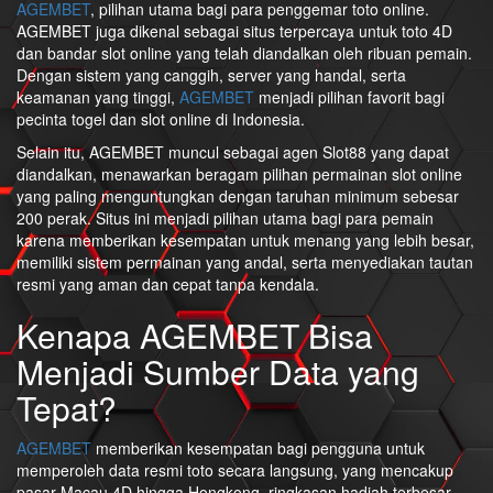
AGEMBET
, pilihan utama bagi para penggemar toto online.
AGEMBET juga dikenal sebagai situs terpercaya untuk toto 4D
dan bandar slot online yang telah diandalkan oleh ribuan pemain.
Dengan sistem yang canggih, server yang handal, serta
keamanan yang tinggi,
AGEMBET
menjadi pilihan favorit bagi
pecinta togel dan slot online di Indonesia.
Selain itu, AGEMBET muncul sebagai agen Slot88 yang dapat
diandalkan, menawarkan beragam pilihan permainan slot online
yang paling menguntungkan dengan taruhan minimum sebesar
200 perak. Situs ini menjadi pilihan utama bagi para pemain
karena memberikan kesempatan untuk menang yang lebih besar,
memiliki sistem permainan yang andal, serta menyediakan tautan
resmi yang aman dan cepat tanpa kendala.
Kenapa AGEMBET Bisa
Menjadi Sumber Data yang
Tepat?
AGEMBET
memberikan kesempatan bagi pengguna untuk
memperoleh data resmi toto secara langsung, yang mencakup
pasar Macau 4D hingga Hongkong, ringkasan hadiah terbesar,