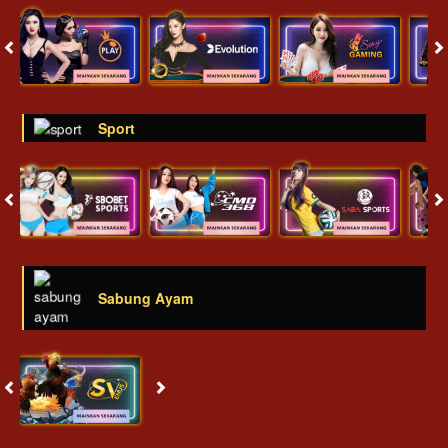
Sport
Sabung Ayam