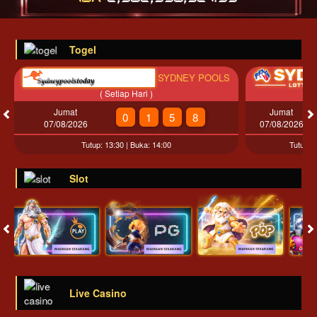
Togel
SYDNEY POOLS
( Setiap Hari )
( 
Jumat
Jumat
0
1
5
8
07/08/2026
07/08/2026
Tutup: 13:30 | Buka: 14:00
Tutup: 
Slot
Live Casino