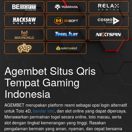
Agembet Situs Qris
Tempat Gaming
Indonesia
AGEMBET merupakan platform resmi sebagai opsi login alternatif
untuk Toto 4D,
bandar toto
, dan slot online yang dapat dipercaya.
Menawarkan permainan togel secara online, toto macau, serta
slot dengan tingkat kemenangan yang tinggi. Rasakan
pengalaman bermain yang aman, nyaman, dan cepat bersama