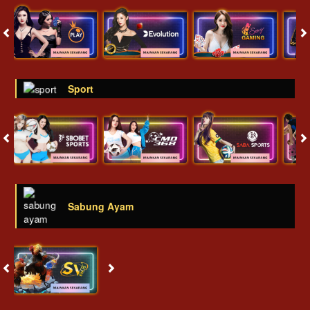
Sport
Sabung Ayam