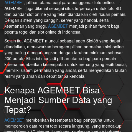
AGEMBET
, pilihan utama bagi para penggemar toto online.
AGEMBET juga dikenal sebagai situs terpercaya untuk toto 4D
dan bandar slot online yang telah diandalkan oleh ribuan pemain.
Dengan sistem yang canggih, server yang handal, serta
keamanan yang tinggi,
AGEMBET
menjadi pilihan favorit bagi
pecinta togel dan slot online di Indonesia.
Selain itu, AGEMBET muncul sebagai agen Slot88 yang dapat
diandalkan, menawarkan beragam pilihan permainan slot online
yang paling menguntungkan dengan taruhan minimum sebesar
200 perak. Situs ini menjadi pilihan utama bagi para pemain
karena memberikan kesempatan untuk menang yang lebih besar,
memiliki sistem permainan yang andal, serta menyediakan tautan
resmi yang aman dan cepat tanpa kendala.
Kenapa AGEMBET Bisa
Menjadi Sumber Data yang
Tepat?
AGEMBET
memberikan kesempatan bagi pengguna untuk
memperoleh data resmi toto secara langsung, yang mencakup
pasar Macau 4D hingga Hongkong, ringkasan hadiah terbesar,