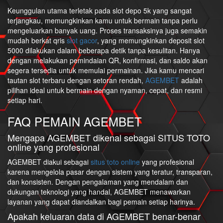
Keunggulan utama terletak pada slot depo 5k yang sangat
terjangkau, memungkinkan kamu untuk bermain tanpa perlu
mengeluarkan banyak uang. Proses transaksinya juga semakin
mudah berkat qris
slot gacor
, yang memungkinkan deposit slot
5000 dilakukan dalam beberapa detik tanpa kesulitan. Hanya
dengan melakukan pemindaian QR, konfirmasi, dan saldo akan
segera tersedia untuk memulai permainan. Jika kamu mencari
tautan slot terbaru dengan setoran rendah,
AGEMBET
adalah
pilihan ideal untuk bermain dengan nyaman, cepat, dan resmi
setiap hari.
FAQ PEMAIN AGEMBET
Mengapa AGEMBET dikenal sebagai SITUS TOTO
online yang profesional
AGEMBET diakui sebagai
situs toto online
yang profesional
karena mengelola pasar dengan sistem yang teratur, transparan,
dan konsisten. Dengan pengalaman yang mendalam dan
dukungan teknologi yang handal, AGEMBET menawarkan
layanan yang dapat diandalkan bagi pemain setiap harinya.
Apakah keluaran data di AGEMBET benar-benar