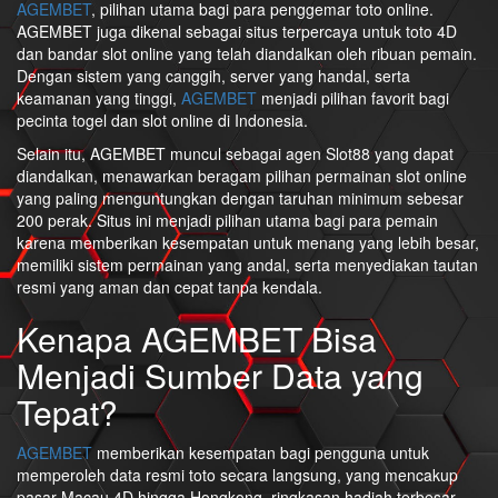
AGEMBET
, pilihan utama bagi para penggemar toto online.
AGEMBET juga dikenal sebagai situs terpercaya untuk toto 4D
dan bandar slot online yang telah diandalkan oleh ribuan pemain.
Dengan sistem yang canggih, server yang handal, serta
keamanan yang tinggi,
AGEMBET
menjadi pilihan favorit bagi
pecinta togel dan slot online di Indonesia.
Selain itu, AGEMBET muncul sebagai agen Slot88 yang dapat
diandalkan, menawarkan beragam pilihan permainan slot online
yang paling menguntungkan dengan taruhan minimum sebesar
200 perak. Situs ini menjadi pilihan utama bagi para pemain
karena memberikan kesempatan untuk menang yang lebih besar,
memiliki sistem permainan yang andal, serta menyediakan tautan
resmi yang aman dan cepat tanpa kendala.
Kenapa AGEMBET Bisa
Menjadi Sumber Data yang
Tepat?
AGEMBET
memberikan kesempatan bagi pengguna untuk
memperoleh data resmi toto secara langsung, yang mencakup
pasar Macau 4D hingga Hongkong, ringkasan hadiah terbesar,