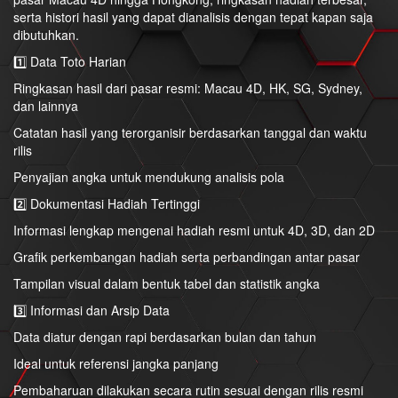
serta histori hasil yang dapat dianalisis dengan tepat kapan saja
dibutuhkan.
1️⃣ Data Toto Harian
Ringkasan hasil dari pasar resmi: Macau 4D, HK, SG, Sydney,
dan lainnya
Catatan hasil yang terorganisir berdasarkan tanggal dan waktu
rilis
Penyajian angka untuk mendukung analisis pola
2️⃣ Dokumentasi Hadiah Tertinggi
Informasi lengkap mengenai hadiah resmi untuk 4D, 3D, dan 2D
Grafik perkembangan hadiah serta perbandingan antar pasar
Tampilan visual dalam bentuk tabel dan statistik angka
3️⃣ Informasi dan Arsip Data
Data diatur dengan rapi berdasarkan bulan dan tahun
Ideal untuk referensi jangka panjang
Pembaharuan dilakukan secara rutin sesuai dengan rilis resmi