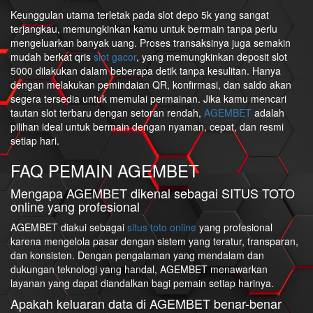
Keunggulan utama terletak pada slot depo 5k yang sangat
terjangkau, memungkinkan kamu untuk bermain tanpa perlu
mengeluarkan banyak uang. Proses transaksinya juga semakin
mudah berkat qris
slot gacor
, yang memungkinkan deposit slot
5000 dilakukan dalam beberapa detik tanpa kesulitan. Hanya
dengan melakukan pemindaian QR, konfirmasi, dan saldo akan
segera tersedia untuk memulai permainan. Jika kamu mencari
tautan slot terbaru dengan setoran rendah,
AGEMBET
adalah
pilihan ideal untuk bermain dengan nyaman, cepat, dan resmi
setiap hari.
FAQ PEMAIN AGEMBET
Mengapa AGEMBET dikenal sebagai SITUS TOTO
online yang profesional
AGEMBET diakui sebagai
situs toto online
yang profesional
karena mengelola pasar dengan sistem yang teratur, transparan,
dan konsisten. Dengan pengalaman yang mendalam dan
dukungan teknologi yang handal, AGEMBET menawarkan
layanan yang dapat diandalkan bagi pemain setiap harinya.
Apakah keluaran data di AGEMBET benar-benar