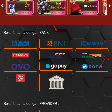
Bekerja sama dengan BANK :
Bekerja sama dengan PROVIDER :