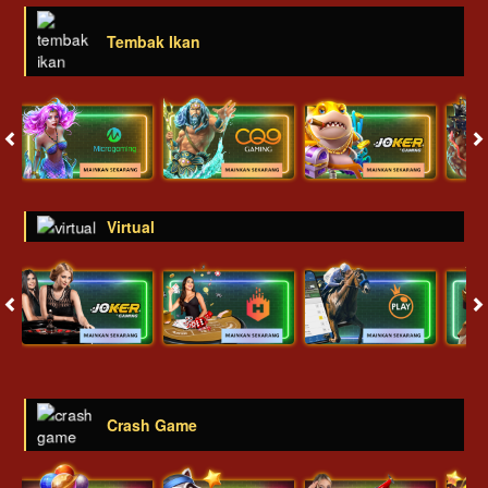
Tembak Ikan
Virtual
Crash Game