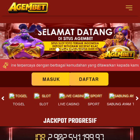
Previous
Nex
 online terpercaya dengan berbagai kemudahan yang ditawarkan kepada kamu agar
MASUK
DAFTAR
TOGEL
SLOT
LIVE CASINO
SPORT
SABUNG AYAM
TEM
JACKPOT PROGRESIF
IDR
2,902,541,210.20