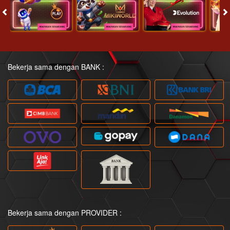
Bekerja sama dengan BANK :
Bekerja sama dengan PROVIDER :