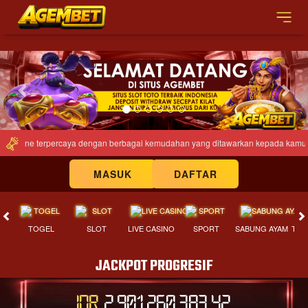
Previous
Nex
 online terpercaya dengan berbagai kemudahan yang ditawarkan kepada kamu agar
MASUK
DAFTAR
TOGEL
SLOT
LIVE CASINO
SPORT
SABUNG AYAM
TEM
JACKPOT PROGRESIF
IDR
2,901,260,392.70