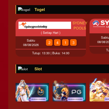
Togel
SYDNEY
POOLS
( Setiap Hari )
Sabt
Sabtu
08/08/2
2
4
1
3
08/08/2026
Tu
Tutup: 13:30 | Buka: 14:00
Slot