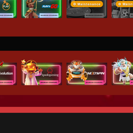
⚙ Maintenance
⚙ Main