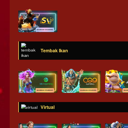
Tembak Ikan
Virtual