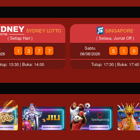
SYDNEY LOTTO
SINGAPORE
( Setiap Hari )
( Selasa, Jumat Off )
u
Sabtu
1
3
7
7
5
1
0
026
08/08/2026
tup: 13:30 | Buka: 14:00
Tutup: 17:30 | Buka: 17:40