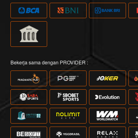
Bekerja sama dengan PROVIDER :