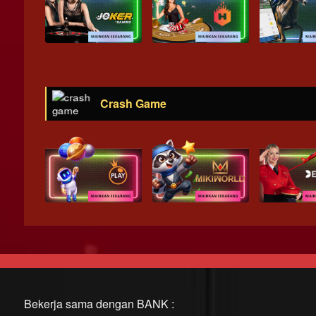
Crash Game
Bekerja sama dengan BANK :