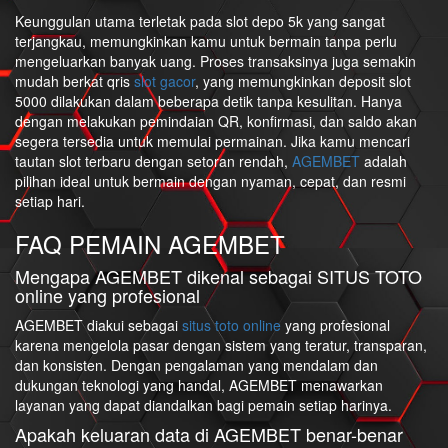
Keunggulan utama terletak pada slot depo 5k yang sangat
terjangkau, memungkinkan kamu untuk bermain tanpa perlu
mengeluarkan banyak uang. Proses transaksinya juga semakin
mudah berkat qris
slot gacor
, yang memungkinkan deposit slot
5000 dilakukan dalam beberapa detik tanpa kesulitan. Hanya
dengan melakukan pemindaian QR, konfirmasi, dan saldo akan
segera tersedia untuk memulai permainan. Jika kamu mencari
tautan slot terbaru dengan setoran rendah,
AGEMBET
adalah
pilihan ideal untuk bermain dengan nyaman, cepat, dan resmi
setiap hari.
FAQ PEMAIN AGEMBET
Mengapa AGEMBET dikenal sebagai SITUS TOTO
online yang profesional
AGEMBET diakui sebagai
situs toto online
yang profesional
karena mengelola pasar dengan sistem yang teratur, transparan,
dan konsisten. Dengan pengalaman yang mendalam dan
dukungan teknologi yang handal, AGEMBET menawarkan
layanan yang dapat diandalkan bagi pemain setiap harinya.
Apakah keluaran data di AGEMBET benar-benar