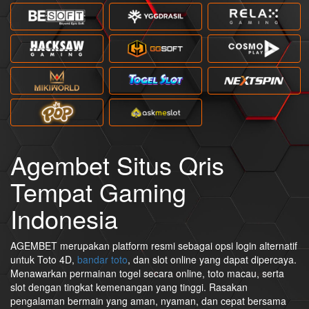
Agembet Situs Qris
Tempat Gaming
Indonesia
AGEMBET merupakan platform resmi sebagai opsi login alternatif
untuk Toto 4D,
bandar toto
, dan slot online yang dapat dipercaya.
Menawarkan permainan togel secara online, toto macau, serta
slot dengan tingkat kemenangan yang tinggi. Rasakan
pengalaman bermain yang aman, nyaman, dan cepat bersama