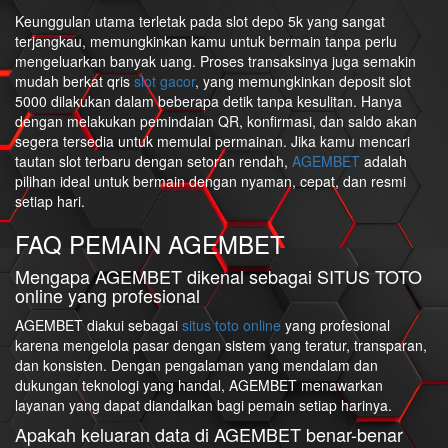
Keunggulan utama terletak pada slot depo 5k yang sangat
terjangkau, memungkinkan kamu untuk bermain tanpa perlu
mengeluarkan banyak uang. Proses transaksinya juga semakin
mudah berkat qris
slot gacor
, yang memungkinkan deposit slot
5000 dilakukan dalam beberapa detik tanpa kesulitan. Hanya
dengan melakukan pemindaian QR, konfirmasi, dan saldo akan
segera tersedia untuk memulai permainan. Jika kamu mencari
tautan slot terbaru dengan setoran rendah,
AGEMBET
adalah
pilihan ideal untuk bermain dengan nyaman, cepat, dan resmi
setiap hari.
FAQ PEMAIN AGEMBET
Mengapa AGEMBET dikenal sebagai SITUS TOTO
online yang profesional
AGEMBET diakui sebagai
situs toto online
yang profesional
karena mengelola pasar dengan sistem yang teratur, transparan,
dan konsisten. Dengan pengalaman yang mendalam dan
dukungan teknologi yang handal, AGEMBET menawarkan
layanan yang dapat diandalkan bagi pemain setiap harinya.
Apakah keluaran data di AGEMBET benar-benar