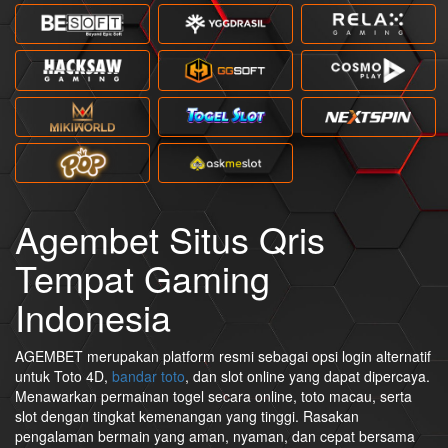
Agembet Situs Qris
Tempat Gaming
Indonesia
AGEMBET merupakan platform resmi sebagai opsi login alternatif
untuk Toto 4D,
bandar toto
, dan slot online yang dapat dipercaya.
Menawarkan permainan togel secara online, toto macau, serta
slot dengan tingkat kemenangan yang tinggi. Rasakan
pengalaman bermain yang aman, nyaman, dan cepat bersama