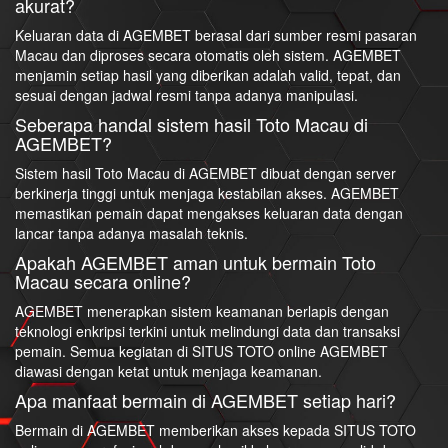
akurat?
Keluaran data di AGEMBET berasal dari sumber resmi pasaran
Macau dan diproses secara otomatis oleh sistem. AGEMBET
menjamin setiap hasil yang diberikan adalah valid, tepat, dan
sesuai dengan jadwal resmi tanpa adanya manipulasi.
Seberapa handal sistem hasil Toto Macau di
AGEMBET?
Sistem hasil Toto Macau di AGEMBET dibuat dengan server
berkinerja tinggi untuk menjaga kestabilan akses. AGEMBET
memastikan pemain dapat mengakses keluaran data dengan
lancar tanpa adanya masalah teknis.
Apakah AGEMBET aman untuk bermain Toto
Macau secara online?
AGEMBET menerapkan sistem keamanan berlapis dengan
teknologi enkripsi terkini untuk melindungi data dan transaksi
pemain. Semua kegiatan di SITUS TOTO online AGEMBET
diawasi dengan ketat untuk menjaga keamanan.
Apa manfaat bermain di AGEMBET setiap hari?
Bermain di AGEMBET memberikan akses kepada SITUS TOTO