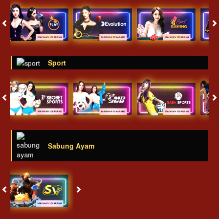
Sport
Sabung Ayam