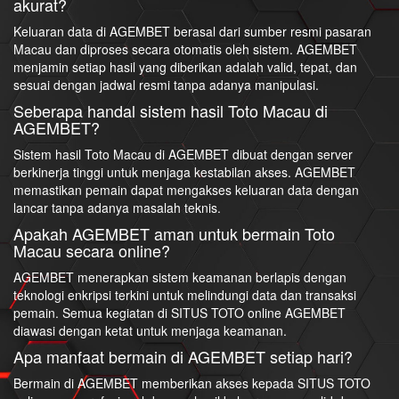
akurat?
Keluaran data di AGEMBET berasal dari sumber resmi pasaran
Macau dan diproses secara otomatis oleh sistem. AGEMBET
menjamin setiap hasil yang diberikan adalah valid, tepat, dan
sesuai dengan jadwal resmi tanpa adanya manipulasi.
Seberapa handal sistem hasil Toto Macau di
AGEMBET?
Sistem hasil Toto Macau di AGEMBET dibuat dengan server
berkinerja tinggi untuk menjaga kestabilan akses. AGEMBET
memastikan pemain dapat mengakses keluaran data dengan
lancar tanpa adanya masalah teknis.
Apakah AGEMBET aman untuk bermain Toto
Macau secara online?
AGEMBET menerapkan sistem keamanan berlapis dengan
teknologi enkripsi terkini untuk melindungi data dan transaksi
pemain. Semua kegiatan di SITUS TOTO online AGEMBET
diawasi dengan ketat untuk menjaga keamanan.
Apa manfaat bermain di AGEMBET setiap hari?
Bermain di AGEMBET memberikan akses kepada SITUS TOTO