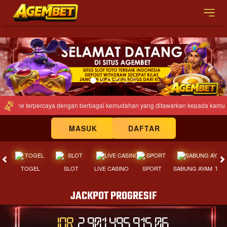
Previous
Nex
online terpercaya dengan berbagai kemudahan yang ditawarkan kepada kamu agar 
MASUK
DAFTAR
TOGEL
SLOT
LIVE CASINO
SPORT
SABUNG AYAM
TEM
JACKPOT PROGRESIF
IDR
2,901,495,924.69