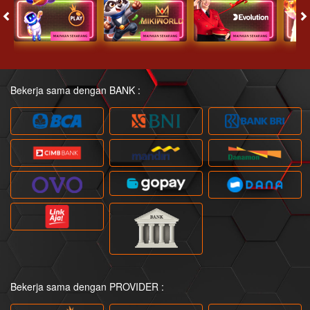
Bekerja sama dengan BANK :
Bekerja sama dengan PROVIDER :