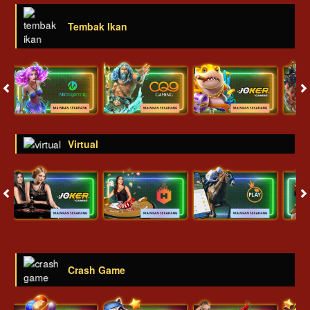
Tembak Ikan
Virtual
Crash Game