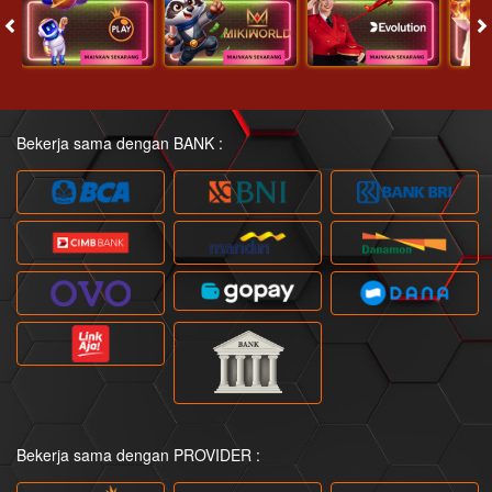
Bekerja sama dengan BANK :
Bekerja sama dengan PROVIDER :