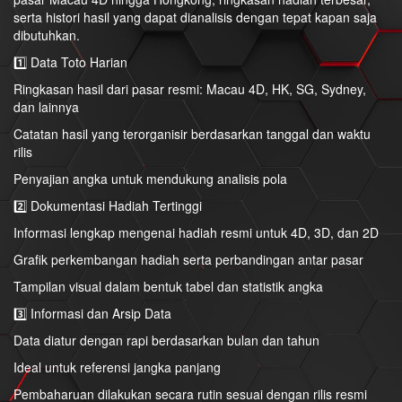
serta histori hasil yang dapat dianalisis dengan tepat kapan saja
dibutuhkan.
1️⃣ Data Toto Harian
Ringkasan hasil dari pasar resmi: Macau 4D, HK, SG, Sydney,
dan lainnya
Catatan hasil yang terorganisir berdasarkan tanggal dan waktu
rilis
Penyajian angka untuk mendukung analisis pola
2️⃣ Dokumentasi Hadiah Tertinggi
Informasi lengkap mengenai hadiah resmi untuk 4D, 3D, dan 2D
Grafik perkembangan hadiah serta perbandingan antar pasar
Tampilan visual dalam bentuk tabel dan statistik angka
3️⃣ Informasi dan Arsip Data
Data diatur dengan rapi berdasarkan bulan dan tahun
Ideal untuk referensi jangka panjang
Pembaharuan dilakukan secara rutin sesuai dengan rilis resmi