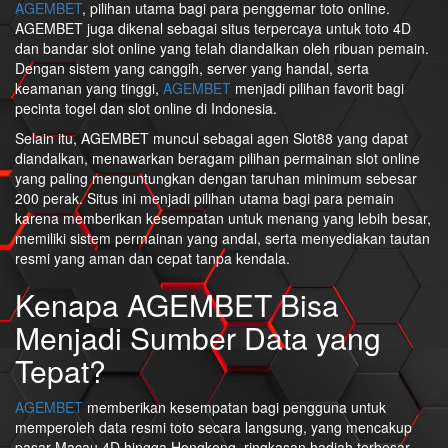
AGEMBET
, pilihan utama bagi para penggemar toto online.
AGEMBET juga dikenal sebagai situs terpercaya untuk toto 4D
dan bandar slot online yang telah diandalkan oleh ribuan pemain.
Dengan sistem yang canggih, server yang handal, serta
keamanan yang tinggi,
AGEMBET
menjadi pilihan favorit bagi
pecinta togel dan slot online di Indonesia.
Selain itu, AGEMBET muncul sebagai agen Slot88 yang dapat
diandalkan, menawarkan beragam pilihan permainan slot online
yang paling menguntungkan dengan taruhan minimum sebesar
200 perak. Situs ini menjadi pilihan utama bagi para pemain
karena memberikan kesempatan untuk menang yang lebih besar,
memiliki sistem permainan yang andal, serta menyediakan tautan
resmi yang aman dan cepat tanpa kendala.
Kenapa AGEMBET Bisa
Menjadi Sumber Data yang
Tepat?
AGEMBET
memberikan kesempatan bagi pengguna untuk
memperoleh data resmi toto secara langsung, yang mencakup
pasar Macau 4D hingga Hongkong, ringkasan hadiah terbesar,