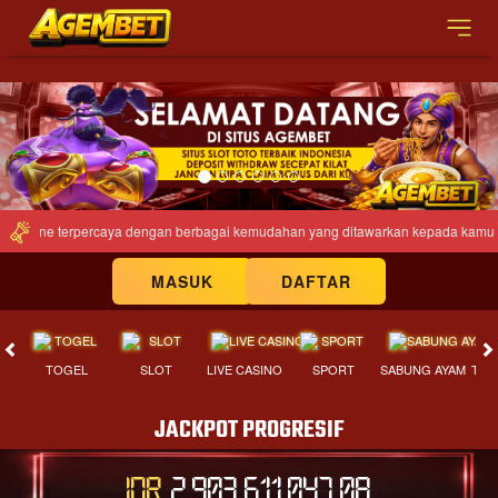
Previous
Nex
o online terpercaya dengan berbagai kemudahan yang ditawarkan kepada kamu aga
MASUK
DAFTAR
TOGEL
SLOT
LIVE CASINO
SPORT
SABUNG AYAM
TEM
JACKPOT PROGRESIF
IDR
2,903,611,054.88