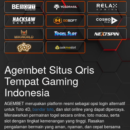
Agembet Situs Qris
Tempat Gaming
Indonesia
AGEMBET merupakan platform resmi sebagai opsi login alternatif
untuk Toto 4D,
bandar toto
, dan slot online yang dapat dipercaya.
Menawarkan permainan togel secara online, toto macau, serta
slot dengan tingkat kemenangan yang tinggi. Rasakan
pengalaman bermain yang aman, nyaman, dan cepat bersama