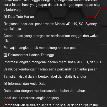
serta histori hasil yang dapat dianalisis dengan tepat kapan saja
dibutuhkan.
1️⃣ Data Toto Harian
Ringkasan hasil dari pasar resmi: Macau 4D, HK, SG, Sydney,
dan lainnya
Catatan hasil yang terorganisir berdasarkan tanggal dan waktu
rilis
Penyajian angka untuk mendukung analisis pola
2️⃣ Dokumentasi Hadiah Tertinggi
Informasi lengkap mengenai hadiah resmi untuk 4D, 3D, dan 2D
Grafik perkembangan hadiah serta perbandingan antar pasar
Tampilan visual dalam bentuk tabel dan statistik angka
3️⃣ Informasi dan Arsip Data
Data diatur dengan rapi berdasarkan bulan dan tahun
Ideal untuk referensi jangka panjang
Pembaharuan dilakukan secara rutin sesuai dengan rilis resmi