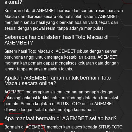
akurat?
Keluaran data di AGEMBET berasal dari sumber resmi pasaran
Macau dan diproses secara otomatis oleh sistem. AGEMBET
menjamin setiap hasil yang diberikan adalah valid, tepat, dan
sesuai dengan jadwal resmi tanpa adanya manipulasi.
Seberapa handal sistem hasil Toto Macau di
AGEMBET?
Sistem hasil Toto Macau di AGEMBET dibuat dengan server
berkinerja tinggi untuk menjaga kestabilan akses. AGEMBET
memastikan pemain dapat mengakses keluaran data dengan
lancar tanpa adanya masalah teknis.
Apakah AGEMBET aman untuk bermain Toto
Macau secara online?
AGEMBET menerapkan sistem keamanan berlapis dengan
teknologi enkripsi terkini untuk melindungi data dan transaksi
pemain. Semua kegiatan di SITUS TOTO online AGEMBET
diawasi dengan ketat untuk menjaga keamanan.
Apa manfaat bermain di AGEMBET setiap hari?
Bermain di AGEMBET memberikan akses kepada SITUS TOTO