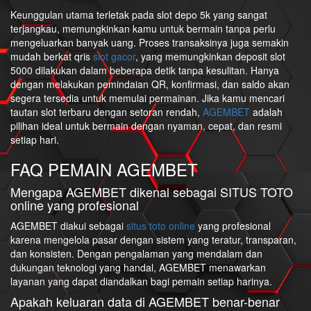
Keunggulan utama terletak pada slot depo 5k yang sangat
terjangkau, memungkinkan kamu untuk bermain tanpa perlu
mengeluarkan banyak uang. Proses transaksinya juga semakin
mudah berkat qris
slot gacor
, yang memungkinkan deposit slot
5000 dilakukan dalam beberapa detik tanpa kesulitan. Hanya
dengan melakukan pemindaian QR, konfirmasi, dan saldo akan
segera tersedia untuk memulai permainan. Jika kamu mencari
tautan slot terbaru dengan setoran rendah,
AGEMBET
adalah
pilihan ideal untuk bermain dengan nyaman, cepat, dan resmi
setiap hari.
FAQ PEMAIN AGEMBET
Mengapa AGEMBET dikenal sebagai SITUS TOTO
online yang profesional
AGEMBET diakui sebagai
situs toto online
yang profesional
karena mengelola pasar dengan sistem yang teratur, transparan,
dan konsisten. Dengan pengalaman yang mendalam dan
dukungan teknologi yang handal, AGEMBET menawarkan
layanan yang dapat diandalkan bagi pemain setiap harinya.
Apakah keluaran data di AGEMBET benar-benar