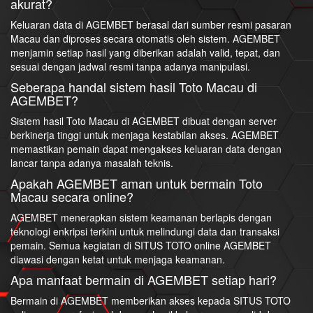
akurat?
Keluaran data di AGEMBET berasal dari sumber resmi pasaran
Macau dan diproses secara otomatis oleh sistem. AGEMBET
menjamin setiap hasil yang diberikan adalah valid, tepat, dan
sesuai dengan jadwal resmi tanpa adanya manipulasi.
Seberapa handal sistem hasil Toto Macau di
AGEMBET?
Sistem hasil Toto Macau di AGEMBET dibuat dengan server
berkinerja tinggi untuk menjaga kestabilan akses. AGEMBET
memastikan pemain dapat mengakses keluaran data dengan
lancar tanpa adanya masalah teknis.
Apakah AGEMBET aman untuk bermain Toto
Macau secara online?
AGEMBET menerapkan sistem keamanan berlapis dengan
teknologi enkripsi terkini untuk melindungi data dan transaksi
pemain. Semua kegiatan di SITUS TOTO online AGEMBET
diawasi dengan ketat untuk menjaga keamanan.
Apa manfaat bermain di AGEMBET setiap hari?
Bermain di AGEMBET memberikan akses kepada SITUS TOTO