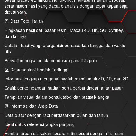
serta histori hasil yang dapat dianalisis dengan tepat kapan saja
dibutuhkan.
1️⃣ Data Toto Harian
Ringkasan hasil dari pasar resmi: Macau 4D, HK, SG, Sydney,
dan lainnya
Catatan hasil yang terorganisir berdasarkan tanggal dan waktu
rilis
Penyajian angka untuk mendukung analisis pola
2️⃣ Dokumentasi Hadiah Tertinggi
Informasi lengkap mengenai hadiah resmi untuk 4D, 3D, dan 2D
Grafik perkembangan hadiah serta perbandingan antar pasar
Tampilan visual dalam bentuk tabel dan statistik angka
3️⃣ Informasi dan Arsip Data
Data diatur dengan rapi berdasarkan bulan dan tahun
Ideal untuk referensi jangka panjang
Pembaharuan dilakukan secara rutin sesuai dengan rilis resmi