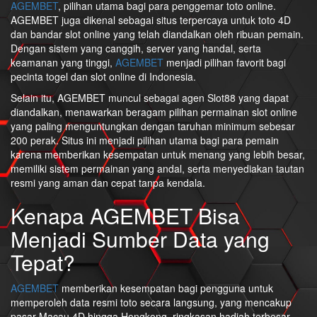
AGEMBET
, pilihan utama bagi para penggemar toto online.
AGEMBET juga dikenal sebagai situs terpercaya untuk toto 4D
dan bandar slot online yang telah diandalkan oleh ribuan pemain.
Dengan sistem yang canggih, server yang handal, serta
keamanan yang tinggi,
AGEMBET
menjadi pilihan favorit bagi
pecinta togel dan slot online di Indonesia.
Selain itu, AGEMBET muncul sebagai agen Slot88 yang dapat
diandalkan, menawarkan beragam pilihan permainan slot online
yang paling menguntungkan dengan taruhan minimum sebesar
200 perak. Situs ini menjadi pilihan utama bagi para pemain
karena memberikan kesempatan untuk menang yang lebih besar,
memiliki sistem permainan yang andal, serta menyediakan tautan
resmi yang aman dan cepat tanpa kendala.
Kenapa AGEMBET Bisa
Menjadi Sumber Data yang
Tepat?
AGEMBET
memberikan kesempatan bagi pengguna untuk
memperoleh data resmi toto secara langsung, yang mencakup
pasar Macau 4D hingga Hongkong, ringkasan hadiah terbesar,