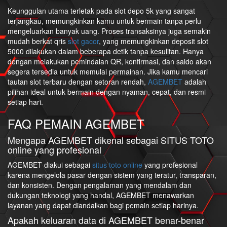
Keunggulan utama terletak pada slot depo 5k yang sangat
terjangkau, memungkinkan kamu untuk bermain tanpa perlu
mengeluarkan banyak uang. Proses transaksinya juga semakin
mudah berkat qris
slot gacor
, yang memungkinkan deposit slot
5000 dilakukan dalam beberapa detik tanpa kesulitan. Hanya
dengan melakukan pemindaian QR, konfirmasi, dan saldo akan
segera tersedia untuk memulai permainan. Jika kamu mencari
tautan slot terbaru dengan setoran rendah,
AGEMBET
adalah
pilihan ideal untuk bermain dengan nyaman, cepat, dan resmi
setiap hari.
FAQ PEMAIN AGEMBET
Mengapa AGEMBET dikenal sebagai SITUS TOTO
online yang profesional
AGEMBET diakui sebagai
situs toto online
yang profesional
karena mengelola pasar dengan sistem yang teratur, transparan,
dan konsisten. Dengan pengalaman yang mendalam dan
dukungan teknologi yang handal, AGEMBET menawarkan
layanan yang dapat diandalkan bagi pemain setiap harinya.
Apakah keluaran data di AGEMBET benar-benar