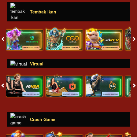
Tembak Ikan
Virtual
Crash Game