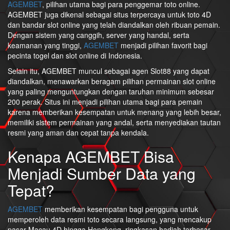
AGEMBET
, pilihan utama bagi para penggemar toto online.
AGEMBET juga dikenal sebagai situs terpercaya untuk toto 4D
dan bandar slot online yang telah diandalkan oleh ribuan pemain.
Dengan sistem yang canggih, server yang handal, serta
keamanan yang tinggi,
AGEMBET
menjadi pilihan favorit bagi
pecinta togel dan slot online di Indonesia.
Selain itu, AGEMBET muncul sebagai agen Slot88 yang dapat
diandalkan, menawarkan beragam pilihan permainan slot online
yang paling menguntungkan dengan taruhan minimum sebesar
200 perak. Situs ini menjadi pilihan utama bagi para pemain
karena memberikan kesempatan untuk menang yang lebih besar,
memiliki sistem permainan yang andal, serta menyediakan tautan
resmi yang aman dan cepat tanpa kendala.
Kenapa AGEMBET Bisa
Menjadi Sumber Data yang
Tepat?
AGEMBET
memberikan kesempatan bagi pengguna untuk
memperoleh data resmi toto secara langsung, yang mencakup
pasar Macau 4D hingga Hongkong, ringkasan hadiah terbesar,