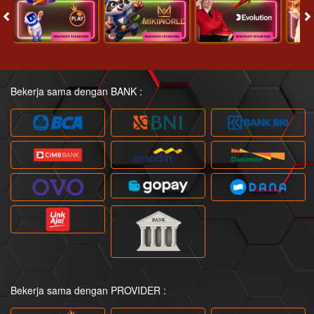
Bekerja sama dengan BANK :
Bekerja sama dengan PROVIDER :