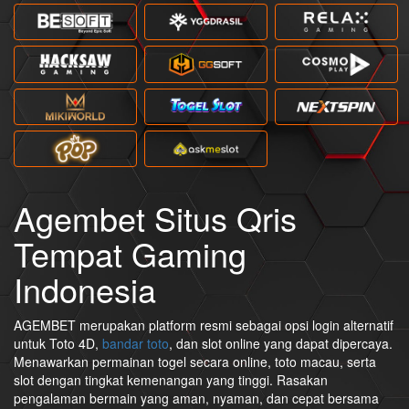
Agembet Situs Qris
Tempat Gaming
Indonesia
AGEMBET merupakan platform resmi sebagai opsi login alternatif
untuk Toto 4D,
bandar toto
, dan slot online yang dapat dipercaya.
Menawarkan permainan togel secara online, toto macau, serta
slot dengan tingkat kemenangan yang tinggi. Rasakan
pengalaman bermain yang aman, nyaman, dan cepat bersama