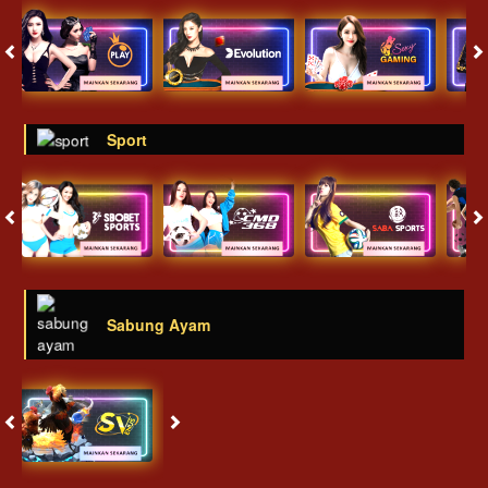
Sport
Sabung Ayam