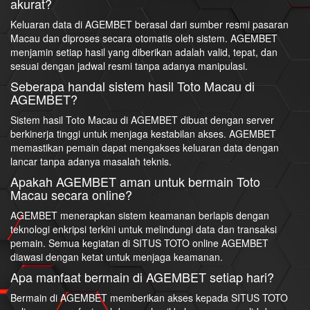
akurat?
Keluaran data di AGEMBET berasal dari sumber resmi pasaran
Macau dan diproses secara otomatis oleh sistem. AGEMBET
menjamin setiap hasil yang diberikan adalah valid, tepat, dan
sesuai dengan jadwal resmi tanpa adanya manipulasi.
Seberapa handal sistem hasil Toto Macau di
AGEMBET?
Sistem hasil Toto Macau di AGEMBET dibuat dengan server
berkinerja tinggi untuk menjaga kestabilan akses. AGEMBET
memastikan pemain dapat mengakses keluaran data dengan
lancar tanpa adanya masalah teknis.
Apakah AGEMBET aman untuk bermain Toto
Macau secara online?
AGEMBET menerapkan sistem keamanan berlapis dengan
teknologi enkripsi terkini untuk melindungi data dan transaksi
pemain. Semua kegiatan di SITUS TOTO online AGEMBET
diawasi dengan ketat untuk menjaga keamanan.
Apa manfaat bermain di AGEMBET setiap hari?
Bermain di AGEMBET memberikan akses kepada SITUS TOTO