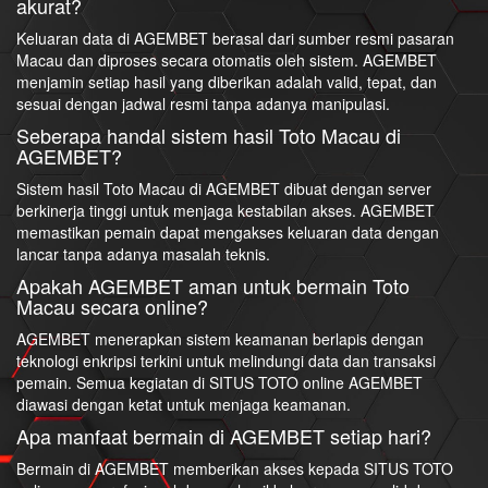
akurat?
Keluaran data di AGEMBET berasal dari sumber resmi pasaran
Macau dan diproses secara otomatis oleh sistem. AGEMBET
menjamin setiap hasil yang diberikan adalah valid, tepat, dan
sesuai dengan jadwal resmi tanpa adanya manipulasi.
Seberapa handal sistem hasil Toto Macau di
AGEMBET?
Sistem hasil Toto Macau di AGEMBET dibuat dengan server
berkinerja tinggi untuk menjaga kestabilan akses. AGEMBET
memastikan pemain dapat mengakses keluaran data dengan
lancar tanpa adanya masalah teknis.
Apakah AGEMBET aman untuk bermain Toto
Macau secara online?
AGEMBET menerapkan sistem keamanan berlapis dengan
teknologi enkripsi terkini untuk melindungi data dan transaksi
pemain. Semua kegiatan di SITUS TOTO online AGEMBET
diawasi dengan ketat untuk menjaga keamanan.
Apa manfaat bermain di AGEMBET setiap hari?
Bermain di AGEMBET memberikan akses kepada SITUS TOTO