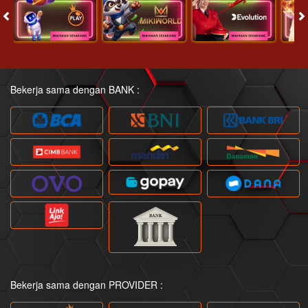
Bekerja sama dengan BANK :
Bekerja sama dengan PROVIDER :