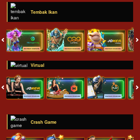
Tembak Ikan
Virtual
Crash Game