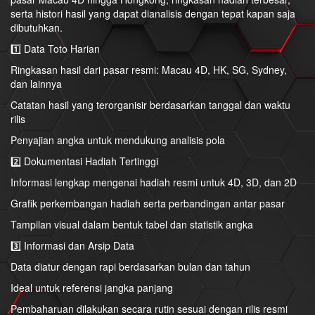
serta histori hasil yang dapat dianalisis dengan tepat kapan saja
dibutuhkan.
1️⃣ Data Toto Harian
Ringkasan hasil dari pasar resmi: Macau 4D, HK, SG, Sydney,
dan lainnya
Catatan hasil yang terorganisir berdasarkan tanggal dan waktu
rilis
Penyajian angka untuk mendukung analisis pola
2️⃣ Dokumentasi Hadiah Tertinggi
Informasi lengkap mengenai hadiah resmi untuk 4D, 3D, dan 2D
Grafik perkembangan hadiah serta perbandingan antar pasar
Tampilan visual dalam bentuk tabel dan statistik angka
3️⃣ Informasi dan Arsip Data
Data diatur dengan rapi berdasarkan bulan dan tahun
Ideal untuk referensi jangka panjang
Pembaharuan dilakukan secara rutin sesuai dengan rilis resmi