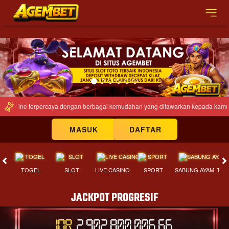
Previous
Nex
o online terpercaya dengan berbagai kemudahan yang ditawarkan kepada kamu aga
MASUK
DAFTAR
TOGEL
SLOT
LIVE CASINO
SPORT
SABUNG AYAM
TEM
JACKPOT PROGRESIF
IDR
2,902,800,016.16