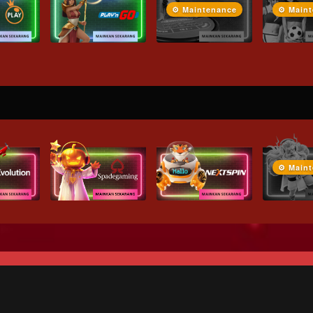
⚙ Maintenance
⚙ Main
⚙ Main