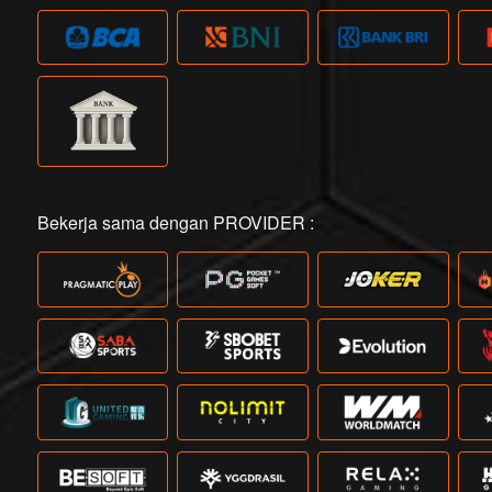
Bekerja sama dengan PROVIDER :