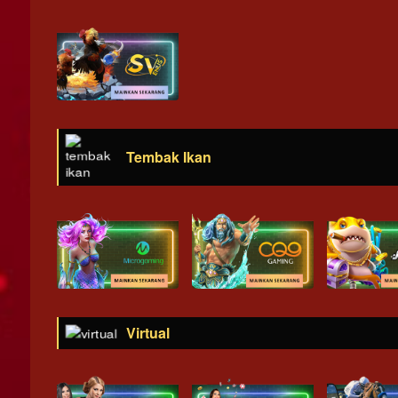
Tembak Ikan
Virtual