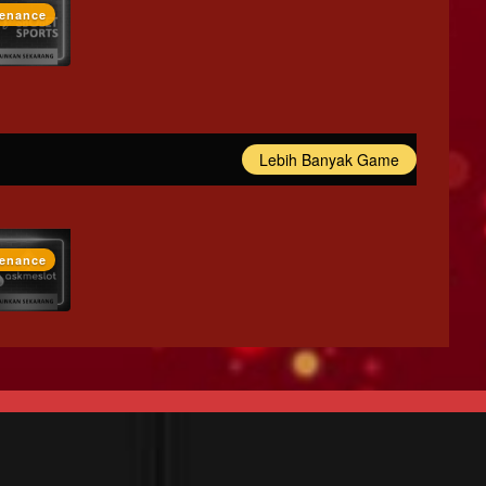
tenance
Lebih Banyak Game
tenance