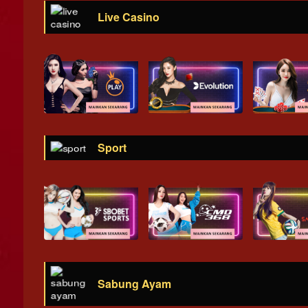
Live Casino
Sport
Sabung Ayam