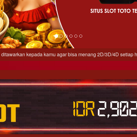
warkan kepada kamu agar bisa menang 2D/3D/4D setiap harinya
IDR
2,902