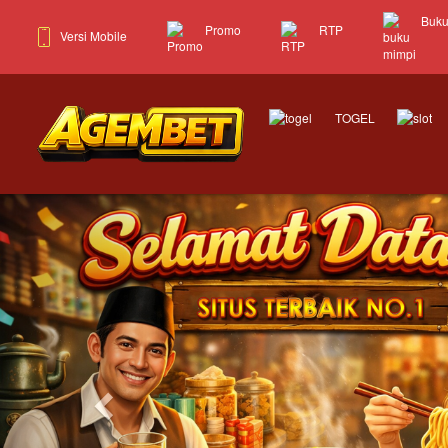
Buku
Promo
RTP
Versi Mobile
TOGEL
Previous