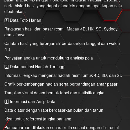
serta histori hasil yang dapat dianalisis dengan tepat kapan saja
dibutuhkan.
1️⃣ Data Toto Harian
Ringkasan hasil dari pasar resmi: Macau 4D, HK, SG, Sydney,
dan lainnya
Catatan hasil yang terorganisir berdasarkan tanggal dan waktu
rilis
Penyajian angka untuk mendukung analisis pola
2️⃣ Dokumentasi Hadiah Tertinggi
Informasi lengkap mengenai hadiah resmi untuk 4D, 3D, dan 2D
Grafik perkembangan hadiah serta perbandingan antar pasar
Tampilan visual dalam bentuk tabel dan statistik angka
3️⃣ Informasi dan Arsip Data
Data diatur dengan rapi berdasarkan bulan dan tahun
Ideal untuk referensi jangka panjang
Pembaharuan dilakukan secara rutin sesuai dengan rilis resmi