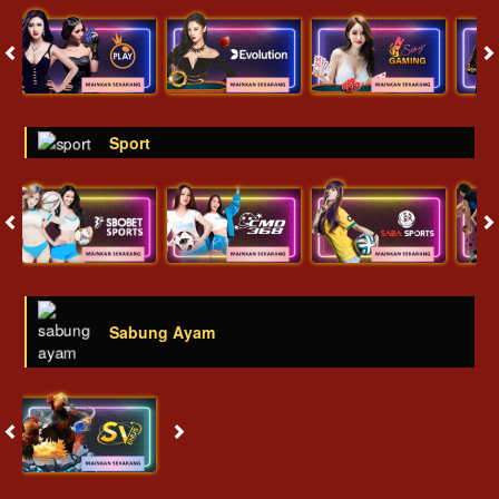
Sport
Sabung Ayam