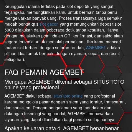
Keunggulan utama terletak pada slot depo 5k yang sangat
terjangkau, memungkinkan kamu untuk bermain tanpa perlu
mengeluarkan banyak uang. Proses transaksinya juga semakin
mudah berkat qris
slot gacor
, yang memungkinkan deposit slot
5000 dilakukan dalam beberapa detik tanpa kesulitan. Hanya
dengan melakukan pemindaian QR, konfirmasi, dan saldo akan
segera tersedia untuk memulai permainan. Jika kamu mencari
tautan slot terbaru dengan setoran rendah,
AGEMBET
adalah
pilihan ideal untuk bermain dengan nyaman, cepat, dan resmi
setiap hari.
FAQ PEMAIN AGEMBET
Mengapa AGEMBET dikenal sebagai SITUS TOTO
online yang profesional
AGEMBET diakui sebagai
situs toto online
yang profesional
karena mengelola pasar dengan sistem yang teratur, transparan,
dan konsisten. Dengan pengalaman yang mendalam dan
dukungan teknologi yang handal, AGEMBET menawarkan
layanan yang dapat diandalkan bagi pemain setiap harinya.
Apakah keluaran data di AGEMBET benar-benar