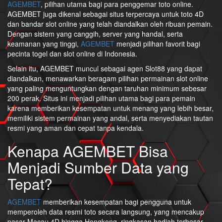
AGEMBET
, pilihan utama bagi para penggemar toto online.
AGEMBET juga dikenal sebagai situs terpercaya untuk toto 4D
dan bandar slot online yang telah diandalkan oleh ribuan pemain.
Dengan sistem yang canggih, server yang handal, serta
keamanan yang tinggi,
AGEMBET
menjadi pilihan favorit bagi
pecinta togel dan slot online di Indonesia.
Selain itu, AGEMBET muncul sebagai agen Slot88 yang dapat
diandalkan, menawarkan beragam pilihan permainan slot online
yang paling menguntungkan dengan taruhan minimum sebesar
200 perak. Situs ini menjadi pilihan utama bagi para pemain
karena memberikan kesempatan untuk menang yang lebih besar,
memiliki sistem permainan yang andal, serta menyediakan tautan
resmi yang aman dan cepat tanpa kendala.
Kenapa AGEMBET Bisa
Menjadi Sumber Data yang
Tepat?
AGEMBET
memberikan kesempatan bagi pengguna untuk
memperoleh data resmi toto secara langsung, yang mencakup
pasar Macau 4D hingga Hongkong, ringkasan hadiah terbesar,