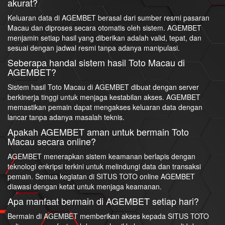
akurat?
Keluaran data di AGEMBET berasal dari sumber resmi pasaran
Macau dan diproses secara otomatis oleh sistem. AGEMBET
menjamin setiap hasil yang diberikan adalah valid, tepat, dan
sesuai dengan jadwal resmi tanpa adanya manipulasi.
Seberapa handal sistem hasil Toto Macau di
AGEMBET?
Sistem hasil Toto Macau di AGEMBET dibuat dengan server
berkinerja tinggi untuk menjaga kestabilan akses. AGEMBET
memastikan pemain dapat mengakses keluaran data dengan
lancar tanpa adanya masalah teknis.
Apakah AGEMBET aman untuk bermain Toto
Macau secara online?
AGEMBET menerapkan sistem keamanan berlapis dengan
teknologi enkripsi terkini untuk melindungi data dan transaksi
pemain. Semua kegiatan di SITUS TOTO online AGEMBET
diawasi dengan ketat untuk menjaga keamanan.
Apa manfaat bermain di AGEMBET setiap hari?
Bermain di AGEMBET memberikan akses kepada SITUS TOTO