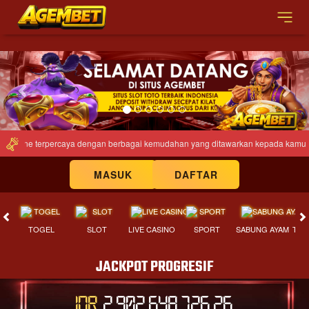
Previous
Nex
 online terpercaya dengan berbagai kemudahan yang ditawarkan kepada kamu agar
MASUK
DAFTAR
TOGEL
SLOT
LIVE CASINO
SPORT
SABUNG AYAM
TEM
JACKPOT PROGRESIF
IDR
2,902,648,735.30