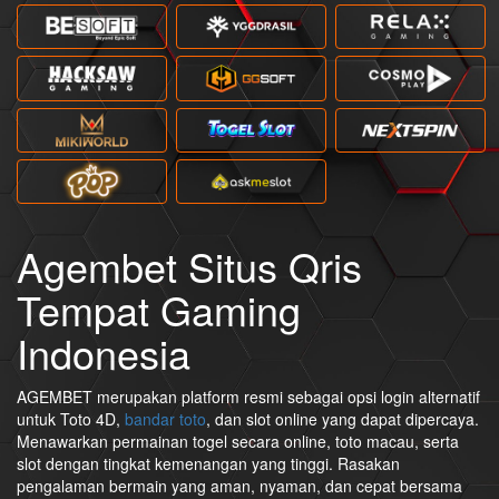
Agembet Situs Qris
Tempat Gaming
Indonesia
AGEMBET merupakan platform resmi sebagai opsi login alternatif
untuk Toto 4D,
bandar toto
, dan slot online yang dapat dipercaya.
Menawarkan permainan togel secara online, toto macau, serta
slot dengan tingkat kemenangan yang tinggi. Rasakan
pengalaman bermain yang aman, nyaman, dan cepat bersama