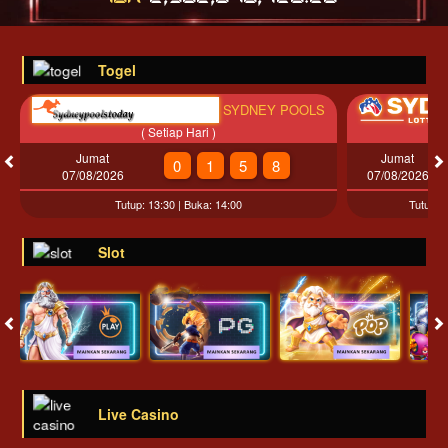
Togel
SYDNEY POOLS
( Setiap Hari )
( 
Jumat
Jumat
0
1
5
8
07/08/2026
07/08/2026
Tutup: 13:30 | Buka: 14:00
Tutup: 
Slot
Live Casino