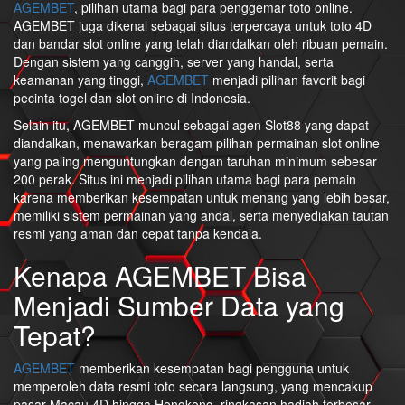
AGEMBET
, pilihan utama bagi para penggemar toto online.
AGEMBET juga dikenal sebagai situs terpercaya untuk toto 4D
dan bandar slot online yang telah diandalkan oleh ribuan pemain.
Dengan sistem yang canggih, server yang handal, serta
keamanan yang tinggi,
AGEMBET
menjadi pilihan favorit bagi
pecinta togel dan slot online di Indonesia.
Selain itu, AGEMBET muncul sebagai agen Slot88 yang dapat
diandalkan, menawarkan beragam pilihan permainan slot online
yang paling menguntungkan dengan taruhan minimum sebesar
200 perak. Situs ini menjadi pilihan utama bagi para pemain
karena memberikan kesempatan untuk menang yang lebih besar,
memiliki sistem permainan yang andal, serta menyediakan tautan
resmi yang aman dan cepat tanpa kendala.
Kenapa AGEMBET Bisa
Menjadi Sumber Data yang
Tepat?
AGEMBET
memberikan kesempatan bagi pengguna untuk
memperoleh data resmi toto secara langsung, yang mencakup
pasar Macau 4D hingga Hongkong, ringkasan hadiah terbesar,