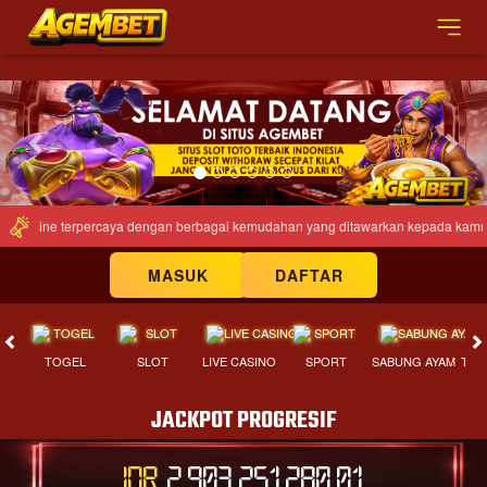
Previous
Nex
o online terpercaya dengan berbagai kemudahan yang ditawarkan kepada kamu aga
MASUK
DAFTAR
TOGEL
SLOT
LIVE CASINO
SPORT
SABUNG AYAM
TEM
JACKPOT PROGRESIF
IDR
2,903,251,288.84