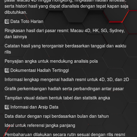
serta histori hasil yang dapat dianalisis dengan tepat kapan saja
dibutuhkan.
1️⃣ Data Toto Harian
Ringkasan hasil dari pasar resmi: Macau 4D, HK, SG, Sydney,
dan lainnya
Catatan hasil yang terorganisir berdasarkan tanggal dan waktu
rilis
Penyajian angka untuk mendukung analisis pola
2️⃣ Dokumentasi Hadiah Tertinggi
Informasi lengkap mengenai hadiah resmi untuk 4D, 3D, dan 2D
Grafik perkembangan hadiah serta perbandingan antar pasar
Tampilan visual dalam bentuk tabel dan statistik angka
3️⃣ Informasi dan Arsip Data
Data diatur dengan rapi berdasarkan bulan dan tahun
Ideal untuk referensi jangka panjang
Pembaharuan dilakukan secara rutin sesuai dengan rilis resmi