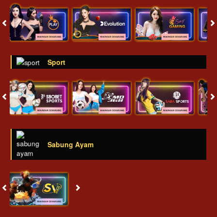
Sport
Sabung Ayam