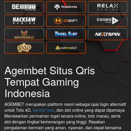
Agembet Situs Qris
Tempat Gaming
Indonesia
AGEMBET merupakan platform resmi sebagai opsi login alternatif
untuk Toto 4D,
bandar toto
, dan slot online yang dapat dipercaya.
Menawarkan permainan togel secara online, toto macau, serta
slot dengan tingkat kemenangan yang tinggi. Rasakan
pengalaman bermain yang aman, nyaman, dan cepat bersama