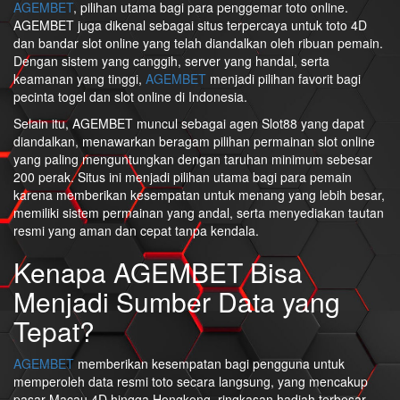
AGEMBET
, pilihan utama bagi para penggemar toto online.
AGEMBET juga dikenal sebagai situs terpercaya untuk toto 4D
dan bandar slot online yang telah diandalkan oleh ribuan pemain.
Dengan sistem yang canggih, server yang handal, serta
keamanan yang tinggi,
AGEMBET
menjadi pilihan favorit bagi
pecinta togel dan slot online di Indonesia.
Selain itu, AGEMBET muncul sebagai agen Slot88 yang dapat
diandalkan, menawarkan beragam pilihan permainan slot online
yang paling menguntungkan dengan taruhan minimum sebesar
200 perak. Situs ini menjadi pilihan utama bagi para pemain
karena memberikan kesempatan untuk menang yang lebih besar,
memiliki sistem permainan yang andal, serta menyediakan tautan
resmi yang aman dan cepat tanpa kendala.
Kenapa AGEMBET Bisa
Menjadi Sumber Data yang
Tepat?
AGEMBET
memberikan kesempatan bagi pengguna untuk
memperoleh data resmi toto secara langsung, yang mencakup
pasar Macau 4D hingga Hongkong, ringkasan hadiah terbesar,