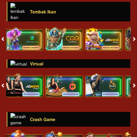
Tembak Ikan
Virtual
Crash Game