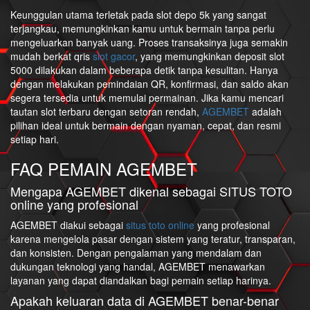
Keunggulan utama terletak pada slot depo 5k yang sangat
terjangkau, memungkinkan kamu untuk bermain tanpa perlu
mengeluarkan banyak uang. Proses transaksinya juga semakin
mudah berkat qris
slot gacor
, yang memungkinkan deposit slot
5000 dilakukan dalam beberapa detik tanpa kesulitan. Hanya
dengan melakukan pemindaian QR, konfirmasi, dan saldo akan
segera tersedia untuk memulai permainan. Jika kamu mencari
tautan slot terbaru dengan setoran rendah,
AGEMBET
adalah
pilihan ideal untuk bermain dengan nyaman, cepat, dan resmi
setiap hari.
FAQ PEMAIN AGEMBET
Mengapa AGEMBET dikenal sebagai SITUS TOTO
online yang profesional
AGEMBET diakui sebagai
situs toto online
yang profesional
karena mengelola pasar dengan sistem yang teratur, transparan,
dan konsisten. Dengan pengalaman yang mendalam dan
dukungan teknologi yang handal, AGEMBET menawarkan
layanan yang dapat diandalkan bagi pemain setiap harinya.
Apakah keluaran data di AGEMBET benar-benar