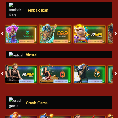
Tembak Ikan
Virtual
Crash Game