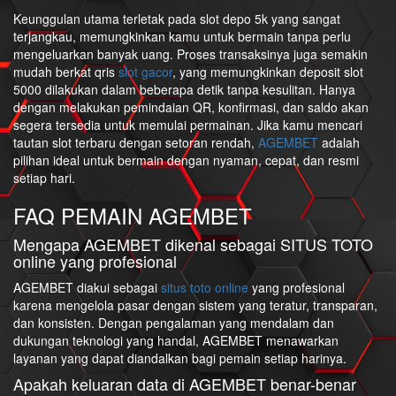
Keunggulan utama terletak pada slot depo 5k yang sangat
terjangkau, memungkinkan kamu untuk bermain tanpa perlu
mengeluarkan banyak uang. Proses transaksinya juga semakin
mudah berkat qris
slot gacor
, yang memungkinkan deposit slot
5000 dilakukan dalam beberapa detik tanpa kesulitan. Hanya
dengan melakukan pemindaian QR, konfirmasi, dan saldo akan
segera tersedia untuk memulai permainan. Jika kamu mencari
tautan slot terbaru dengan setoran rendah,
AGEMBET
adalah
pilihan ideal untuk bermain dengan nyaman, cepat, dan resmi
setiap hari.
FAQ PEMAIN AGEMBET
Mengapa AGEMBET dikenal sebagai SITUS TOTO
online yang profesional
AGEMBET diakui sebagai
situs toto online
yang profesional
karena mengelola pasar dengan sistem yang teratur, transparan,
dan konsisten. Dengan pengalaman yang mendalam dan
dukungan teknologi yang handal, AGEMBET menawarkan
layanan yang dapat diandalkan bagi pemain setiap harinya.
Apakah keluaran data di AGEMBET benar-benar