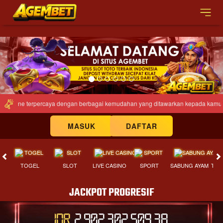
Previous
Nex
o online terpercaya dengan berbagai kemudahan yang ditawarkan kepada kamu aga
MASUK
DAFTAR
TOGEL
SLOT
LIVE CASINO
SPORT
SABUNG AYAM
TEM
JACKPOT PROGRESIF
IDR
2,902,302,517.81