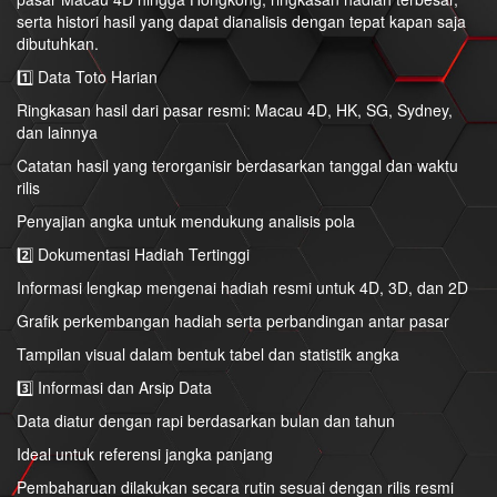
serta histori hasil yang dapat dianalisis dengan tepat kapan saja
dibutuhkan.
1️⃣ Data Toto Harian
Ringkasan hasil dari pasar resmi: Macau 4D, HK, SG, Sydney,
dan lainnya
Catatan hasil yang terorganisir berdasarkan tanggal dan waktu
rilis
Penyajian angka untuk mendukung analisis pola
2️⃣ Dokumentasi Hadiah Tertinggi
Informasi lengkap mengenai hadiah resmi untuk 4D, 3D, dan 2D
Grafik perkembangan hadiah serta perbandingan antar pasar
Tampilan visual dalam bentuk tabel dan statistik angka
3️⃣ Informasi dan Arsip Data
Data diatur dengan rapi berdasarkan bulan dan tahun
Ideal untuk referensi jangka panjang
Pembaharuan dilakukan secara rutin sesuai dengan rilis resmi