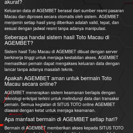
akurat?
Keluaran data di AGEMBET berasal dari sumber resmi pasaran
Macau dan diproses secara otomatis oleh sistem. AGEMBET
menjamin setiap hasil yang diberikan adalah valid, tepat, dan
sesuai dengan jadwal resmi tanpa adanya manipulasi.
Seberapa handal sistem hasil Toto Macau di
AGEMBET?
Sistem hasil Toto Macau di AGEMBET dibuat dengan server
berkinerja tinggi untuk menjaga kestabilan akses. AGEMBET
memastikan pemain dapat mengakses keluaran data dengan
lancar tanpa adanya masalah teknis.
Apakah AGEMBET aman untuk bermain Toto
Macau secara online?
AGEMBET menerapkan sistem keamanan berlapis dengan
teknologi enkripsi terkini untuk melindungi data dan transaksi
pemain. Semua kegiatan di SITUS TOTO online AGEMBET
diawasi dengan ketat untuk menjaga keamanan.
Apa manfaat bermain di AGEMBET setiap hari?
Bermain di AGEMBET memberikan akses kepada SITUS TOTO