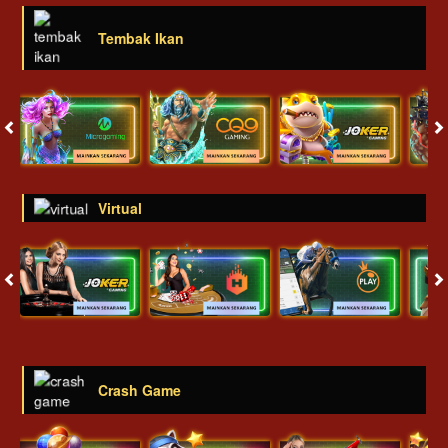
Tembak Ikan
Virtual
Crash Game