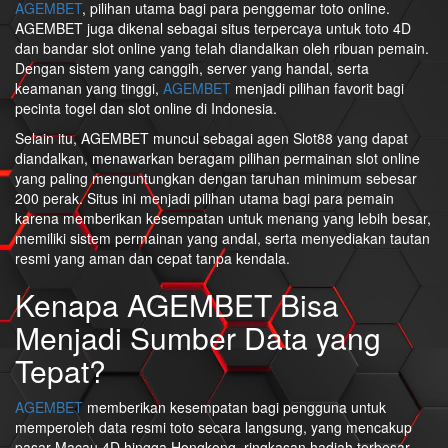
AGEMBET
, pilihan utama bagi para penggemar toto online.
AGEMBET juga dikenal sebagai situs terpercaya untuk toto 4D
dan bandar slot online yang telah diandalkan oleh ribuan pemain.
Dengan sistem yang canggih, server yang handal, serta
keamanan yang tinggi,
AGEMBET
menjadi pilihan favorit bagi
pecinta togel dan slot online di Indonesia.
Selain itu, AGEMBET muncul sebagai agen Slot88 yang dapat
diandalkan, menawarkan beragam pilihan permainan slot online
yang paling menguntungkan dengan taruhan minimum sebesar
200 perak. Situs ini menjadi pilihan utama bagi para pemain
karena memberikan kesempatan untuk menang yang lebih besar,
memiliki sistem permainan yang andal, serta menyediakan tautan
resmi yang aman dan cepat tanpa kendala.
Kenapa AGEMBET Bisa
Menjadi Sumber Data yang
Tepat?
AGEMBET
memberikan kesempatan bagi pengguna untuk
memperoleh data resmi toto secara langsung, yang mencakup
pasar Macau 4D hingga Hongkong, ringkasan hadiah terbesar,