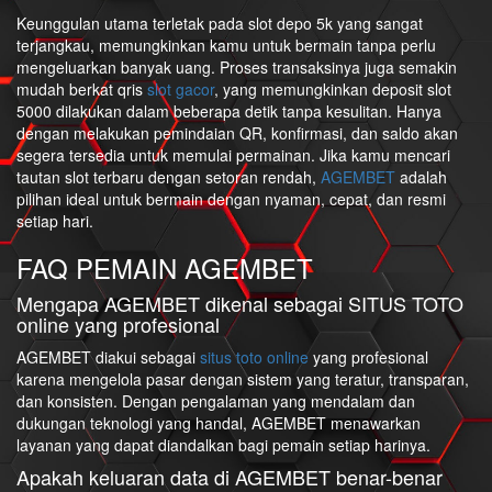
Keunggulan utama terletak pada slot depo 5k yang sangat
terjangkau, memungkinkan kamu untuk bermain tanpa perlu
mengeluarkan banyak uang. Proses transaksinya juga semakin
mudah berkat qris
slot gacor
, yang memungkinkan deposit slot
5000 dilakukan dalam beberapa detik tanpa kesulitan. Hanya
dengan melakukan pemindaian QR, konfirmasi, dan saldo akan
segera tersedia untuk memulai permainan. Jika kamu mencari
tautan slot terbaru dengan setoran rendah,
AGEMBET
adalah
pilihan ideal untuk bermain dengan nyaman, cepat, dan resmi
setiap hari.
FAQ PEMAIN AGEMBET
Mengapa AGEMBET dikenal sebagai SITUS TOTO
online yang profesional
AGEMBET diakui sebagai
situs toto online
yang profesional
karena mengelola pasar dengan sistem yang teratur, transparan,
dan konsisten. Dengan pengalaman yang mendalam dan
dukungan teknologi yang handal, AGEMBET menawarkan
layanan yang dapat diandalkan bagi pemain setiap harinya.
Apakah keluaran data di AGEMBET benar-benar