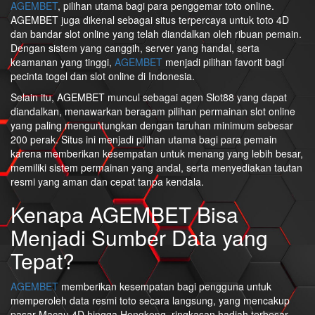
AGEMBET
, pilihan utama bagi para penggemar toto online.
AGEMBET juga dikenal sebagai situs terpercaya untuk toto 4D
dan bandar slot online yang telah diandalkan oleh ribuan pemain.
Dengan sistem yang canggih, server yang handal, serta
keamanan yang tinggi,
AGEMBET
menjadi pilihan favorit bagi
pecinta togel dan slot online di Indonesia.
Selain itu, AGEMBET muncul sebagai agen Slot88 yang dapat
diandalkan, menawarkan beragam pilihan permainan slot online
yang paling menguntungkan dengan taruhan minimum sebesar
200 perak. Situs ini menjadi pilihan utama bagi para pemain
karena memberikan kesempatan untuk menang yang lebih besar,
memiliki sistem permainan yang andal, serta menyediakan tautan
resmi yang aman dan cepat tanpa kendala.
Kenapa AGEMBET Bisa
Menjadi Sumber Data yang
Tepat?
AGEMBET
memberikan kesempatan bagi pengguna untuk
memperoleh data resmi toto secara langsung, yang mencakup
pasar Macau 4D hingga Hongkong, ringkasan hadiah terbesar,