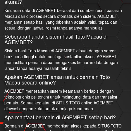
akurat?
Keluaran data di AGEMBET berasal dari sumber resmi pasaran
Macau dan diproses secara otomatis oleh sistem. AGEMBET
menjamin setiap hasil yang diberikan adalah valid, tepat, dan
sesuai dengan jadwal resmi tanpa adanya manipulasi.
Seberapa handal sistem hasil Toto Macau di
AGEMBET?
Sistem hasil Toto Macau di AGEMBET dibuat dengan server
berkinerja tinggi untuk menjaga kestabilan akses. AGEMBET
memastikan pemain dapat mengakses keluaran data dengan
lancar tanpa adanya masalah teknis.
Apakah AGEMBET aman untuk bermain Toto
Macau secara online?
AGEMBET menerapkan sistem keamanan berlapis dengan
teknologi enkripsi terkini untuk melindungi data dan transaksi
pemain. Semua kegiatan di SITUS TOTO online AGEMBET
diawasi dengan ketat untuk menjaga keamanan.
Apa manfaat bermain di AGEMBET setiap hari?
Bermain di AGEMBET memberikan akses kepada SITUS TOTO