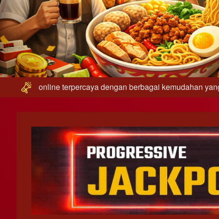
l toto online terpercaya dengan berbagai kemudahan yang dit