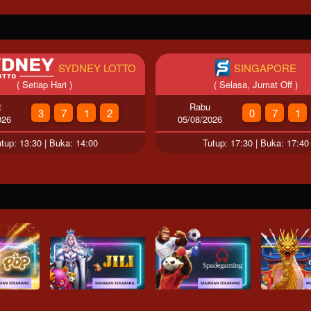
SYDNEY LOTTO
SINGAPORE
( Setiap Hari )
( Selasa, Jumat Off )
t
Rabu
3
7
1
2
0
7
1
026
05/08/2026
tup: 13:30 | Buka: 14:00
Tutup: 17:30 | Buka: 17:40