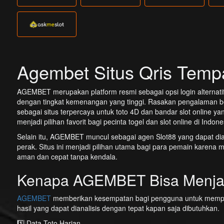
Agembet Situs Qris Temp
AGEMBET merupakan platform resmi sebagai opsi login alternati
dengan tingkat kemenangan yang tinggi. Rasakan pengalaman 
sebagai situs terpercaya untuk toto 4D dan bandar slot online y
menjadi pilihan favorit bagi pecinta togel dan slot online di Indone
Selain itu, AGEMBET muncul sebagai agen Slot88 yang dapat di
perak. Situs ini menjadi pilihan utama bagi para pemain karen
aman dan cepat tanpa kendala.
Kenapa AGEMBET Bisa Menjad
AGEMBET
memberikan kesempatan bagi pengguna untuk memperol
hasil yang dapat dianalisis dengan tepat kapan saja dibutuhkan.
1️⃣ Data Toto Harian