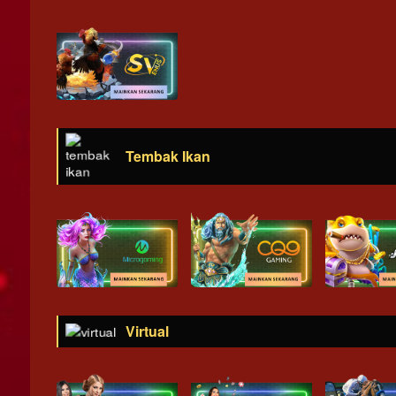
Tembak Ikan
Virtual