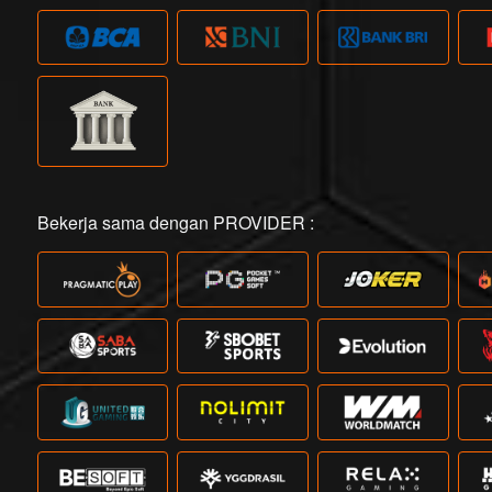
Bekerja sama dengan PROVIDER :