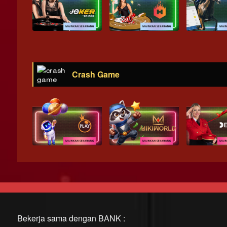
Crash Game
Bekerja sama dengan BANK :