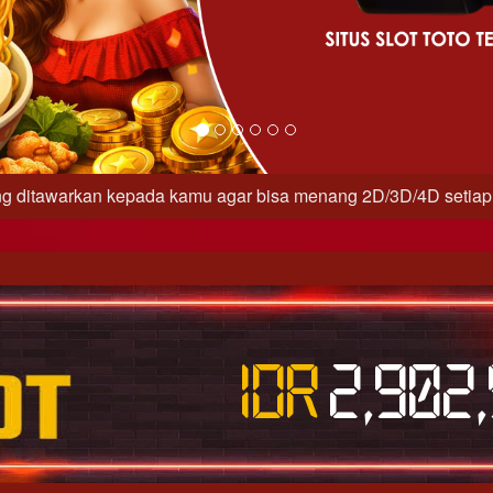
awarkan kepada kamu agar bisa menang 2D/3D/4D setiap hariny
IDR
2,902