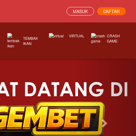
MASUK
DAFTAR
VIRTUAL
CRASH
TEMBAK
GAME
IKAN
Next