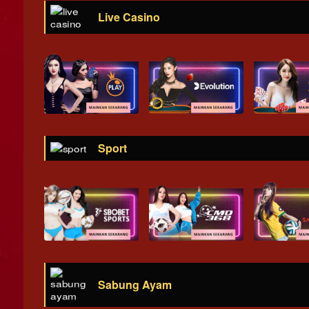
Live Casino
Sport
Sabung Ayam