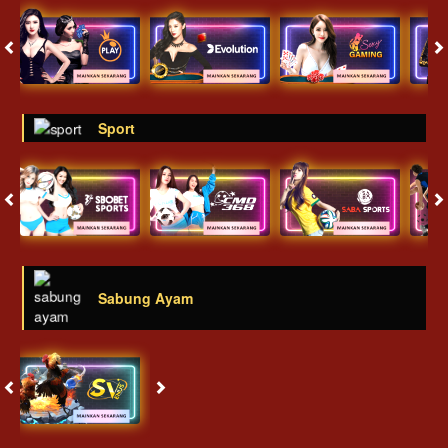
Sport
Sabung Ayam