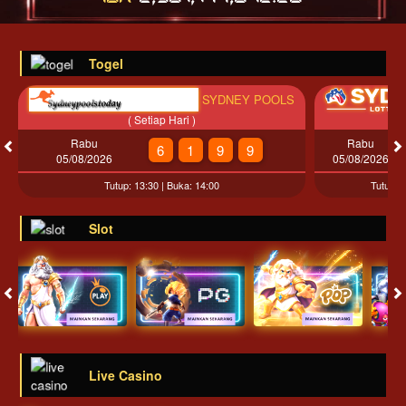
Togel
SYDNEY POOLS
( Setiap Hari )
( 
Rabu
Rabu
6
1
9
9
05/08/2026
05/08/2026
Tutup: 13:30 | Buka: 14:00
Tutup: 
Slot
Live Casino