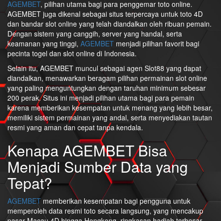
AGEMBET
, pilihan utama bagi para penggemar toto online.
AGEMBET juga dikenal sebagai situs terpercaya untuk toto 4D
dan bandar slot online yang telah diandalkan oleh ribuan pemain.
Dengan sistem yang canggih, server yang handal, serta
keamanan yang tinggi,
AGEMBET
menjadi pilihan favorit bagi
pecinta togel dan slot online di Indonesia.
Selain itu, AGEMBET muncul sebagai agen Slot88 yang dapat
diandalkan, menawarkan beragam pilihan permainan slot online
yang paling menguntungkan dengan taruhan minimum sebesar
200 perak. Situs ini menjadi pilihan utama bagi para pemain
karena memberikan kesempatan untuk menang yang lebih besar,
memiliki sistem permainan yang andal, serta menyediakan tautan
resmi yang aman dan cepat tanpa kendala.
Kenapa AGEMBET Bisa
Menjadi Sumber Data yang
Tepat?
AGEMBET
memberikan kesempatan bagi pengguna untuk
memperoleh data resmi toto secara langsung, yang mencakup
pasar Macau 4D hingga Hongkong, ringkasan hadiah terbesar,