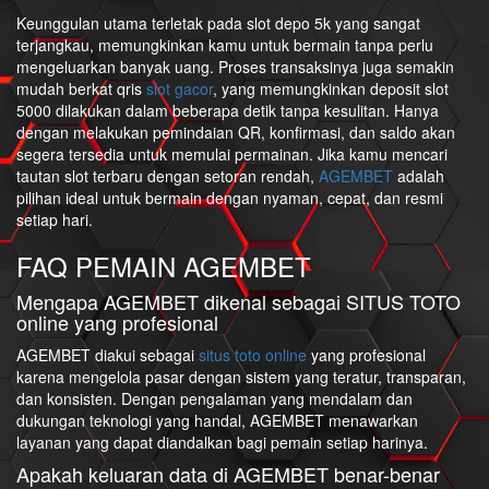
Keunggulan utama terletak pada slot depo 5k yang sangat
terjangkau, memungkinkan kamu untuk bermain tanpa perlu
mengeluarkan banyak uang. Proses transaksinya juga semakin
mudah berkat qris
slot gacor
, yang memungkinkan deposit slot
5000 dilakukan dalam beberapa detik tanpa kesulitan. Hanya
dengan melakukan pemindaian QR, konfirmasi, dan saldo akan
segera tersedia untuk memulai permainan. Jika kamu mencari
tautan slot terbaru dengan setoran rendah,
AGEMBET
adalah
pilihan ideal untuk bermain dengan nyaman, cepat, dan resmi
setiap hari.
FAQ PEMAIN AGEMBET
Mengapa AGEMBET dikenal sebagai SITUS TOTO
online yang profesional
AGEMBET diakui sebagai
situs toto online
yang profesional
karena mengelola pasar dengan sistem yang teratur, transparan,
dan konsisten. Dengan pengalaman yang mendalam dan
dukungan teknologi yang handal, AGEMBET menawarkan
layanan yang dapat diandalkan bagi pemain setiap harinya.
Apakah keluaran data di AGEMBET benar-benar