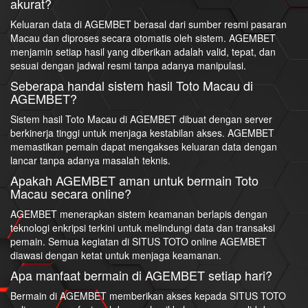
akurat?
Keluaran data di AGEMBET berasal dari sumber resmi pasaran
Macau dan diproses secara otomatis oleh sistem. AGEMBET
menjamin setiap hasil yang diberikan adalah valid, tepat, dan
sesuai dengan jadwal resmi tanpa adanya manipulasi.
Seberapa handal sistem hasil Toto Macau di
AGEMBET?
Sistem hasil Toto Macau di AGEMBET dibuat dengan server
berkinerja tinggi untuk menjaga kestabilan akses. AGEMBET
memastikan pemain dapat mengakses keluaran data dengan
lancar tanpa adanya masalah teknis.
Apakah AGEMBET aman untuk bermain Toto
Macau secara online?
AGEMBET menerapkan sistem keamanan berlapis dengan
teknologi enkripsi terkini untuk melindungi data dan transaksi
pemain. Semua kegiatan di SITUS TOTO online AGEMBET
diawasi dengan ketat untuk menjaga keamanan.
Apa manfaat bermain di AGEMBET setiap hari?
Bermain di AGEMBET memberikan akses kepada SITUS TOTO