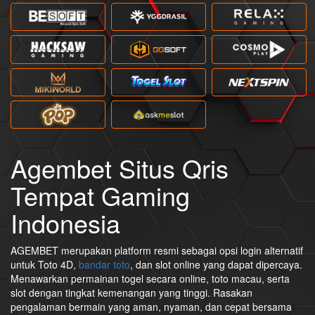
Agembet Situs Qris
Tempat Gaming
Indonesia
AGEMBET merupakan platform resmi sebagai opsi login alternatif
untuk Toto 4D,
bandar toto
, dan slot online yang dapat dipercaya.
Menawarkan permainan togel secara online, toto macau, serta
slot dengan tingkat kemenangan yang tinggi. Rasakan
pengalaman bermain yang aman, nyaman, dan cepat bersama