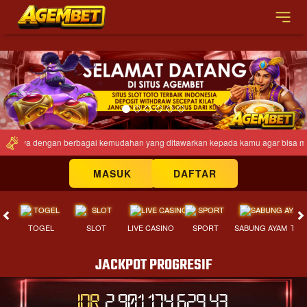
Previous
Nex
percaya dengan berbagai kemudahan yang ditawarkan kepada kamu agar bisa menan
MASUK
DAFTAR
TOGEL
SLOT
LIVE CASINO
SPORT
SABUNG AYAM
TEM
JACKPOT PROGRESIF
IDR
2,901,174,638.94