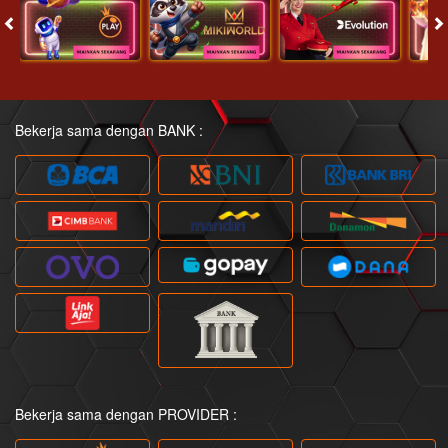
Bekerja sama dengan BANK :
Bekerja sama dengan PROVIDER :