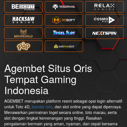
Agembet Situs Qris
Tempat Gaming
Indonesia
AGEMBET merupakan platform resmi sebagai opsi login alternatif
untuk Toto 4D,
bandar toto
, dan slot online yang dapat dipercaya.
Menawarkan permainan togel secara online, toto macau, serta
slot dengan tingkat kemenangan yang tinggi. Rasakan
pengalaman bermain yang aman, nyaman, dan cepat bersama