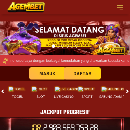
Previous
Nex
o online terpercaya dengan berbagai kemudahan yang ditawarkan kepada kamu aga
MASUK
DAFTAR
TOGEL
SLOT
LIVE CASINO
SPORT
SABUNG AYAM
TEM
JACKPOT PROGRESIF
IDR
2,903,569,761.87