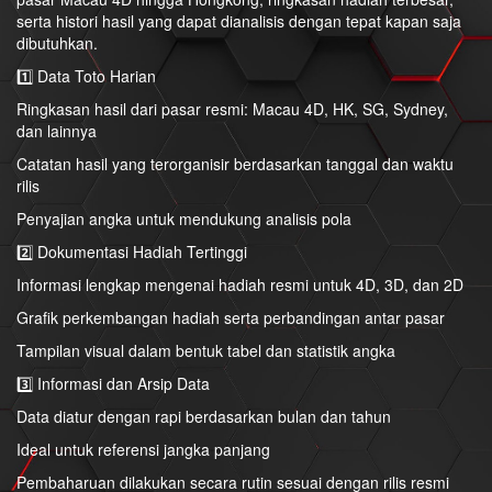
serta histori hasil yang dapat dianalisis dengan tepat kapan saja
dibutuhkan.
1️⃣ Data Toto Harian
Ringkasan hasil dari pasar resmi: Macau 4D, HK, SG, Sydney,
dan lainnya
Catatan hasil yang terorganisir berdasarkan tanggal dan waktu
rilis
Penyajian angka untuk mendukung analisis pola
2️⃣ Dokumentasi Hadiah Tertinggi
Informasi lengkap mengenai hadiah resmi untuk 4D, 3D, dan 2D
Grafik perkembangan hadiah serta perbandingan antar pasar
Tampilan visual dalam bentuk tabel dan statistik angka
3️⃣ Informasi dan Arsip Data
Data diatur dengan rapi berdasarkan bulan dan tahun
Ideal untuk referensi jangka panjang
Pembaharuan dilakukan secara rutin sesuai dengan rilis resmi