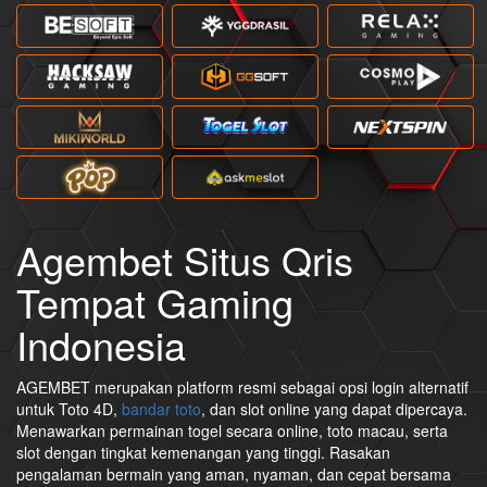
Agembet Situs Qris
Tempat Gaming
Indonesia
AGEMBET merupakan platform resmi sebagai opsi login alternatif
untuk Toto 4D,
bandar toto
, dan slot online yang dapat dipercaya.
Menawarkan permainan togel secara online, toto macau, serta
slot dengan tingkat kemenangan yang tinggi. Rasakan
pengalaman bermain yang aman, nyaman, dan cepat bersama