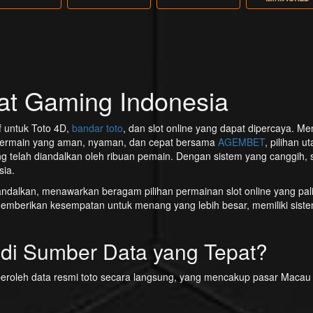
at Gaming Indonesia
f untuk Toto 4D,
bandar toto
, dan slot online yang dapat dipercaya. Me
bermain yang aman, nyaman, dan cepat bersama
AGEMBET
, pilihan 
ang telah diandalkan oleh ribuan pemain. Dengan sistem yang canggih,
sia.
andalkan, menawarkan beragam pilihan permainan slot online yang 
a memberikan kesempatan untuk menang yang lebih besar, memiliki sis
i Sumber Data yang Tepat?
eh data resmi toto secara langsung, yang mencakup pasar Macau 4D 