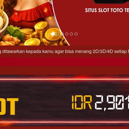
warkan kepada kamu agar bisa menang 2D/3D/4D setiap harinya
IDR
2,90