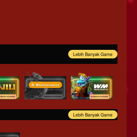
Lebih Banyak Game
⚙ Maintenance
Lebih Banyak Game