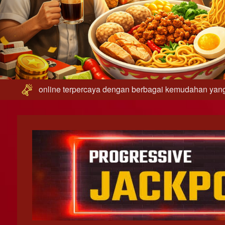
l toto online terpercaya dengan berbagai kemudahan yang dita