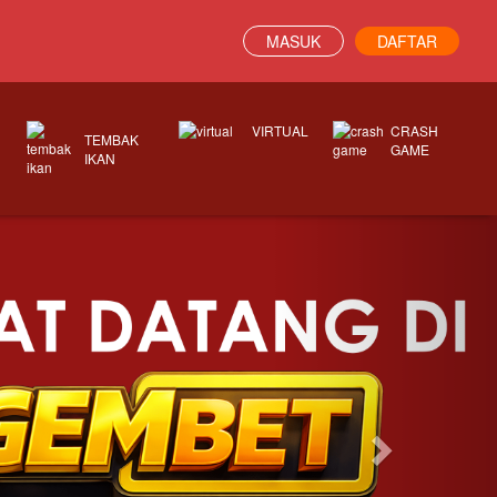
MASUK
DAFTAR
VIRTUAL
CRASH
TEMBAK
GAME
IKAN
Next