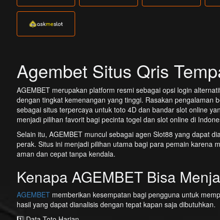
Agembet Situs Qris Temp
AGEMBET merupakan platform resmi sebagai opsi login alternati
dengan tingkat kemenangan yang tinggi. Rasakan pengalaman 
sebagai situs terpercaya untuk toto 4D dan bandar slot online y
menjadi pilihan favorit bagi pecinta togel dan slot online di Indone
Selain itu, AGEMBET muncul sebagai agen Slot88 yang dapat di
perak. Situs ini menjadi pilihan utama bagi para pemain karen
aman dan cepat tanpa kendala.
Kenapa AGEMBET Bisa Menjad
AGEMBET
memberikan kesempatan bagi pengguna untuk memperol
hasil yang dapat dianalisis dengan tepat kapan saja dibutuhkan.
1️⃣ Data Toto Harian