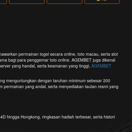
nawarkan permainan togel secara online, toto macau, serta slot
utama bagi para penggemar toto online. AGEMBET juga dikenal
 server yang handal, serta keamanan yang tinggi,
AGEMBET
paling menguntungkan dengan taruhan minimum sebesar 200
tem permainan yang andal, serta menyediakan tautan resmi yang
hingga Hongkong, ringkasan hadiah terbesar, serta histori