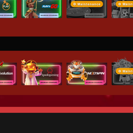
⚙ Maintenance
⚙ Main
⚙ Main