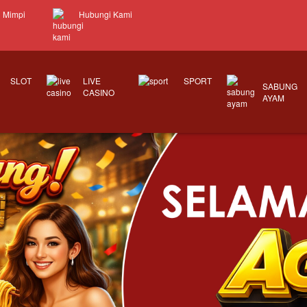
 Mimpi
Hubungi Kami
SLOT
LIVE
SPORT
SABUNG
CASINO
AYAM