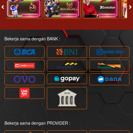
Bekerja sama dengan BANK :
Bekerja sama dengan PROVIDER :