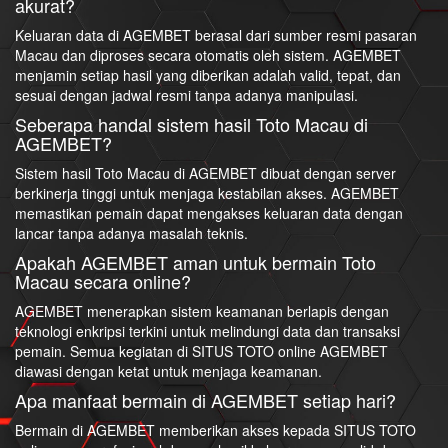
akurat?
Keluaran data di AGEMBET berasal dari sumber resmi pasaran
Macau dan diproses secara otomatis oleh sistem. AGEMBET
menjamin setiap hasil yang diberikan adalah valid, tepat, dan
sesuai dengan jadwal resmi tanpa adanya manipulasi.
Seberapa handal sistem hasil Toto Macau di
AGEMBET?
Sistem hasil Toto Macau di AGEMBET dibuat dengan server
berkinerja tinggi untuk menjaga kestabilan akses. AGEMBET
memastikan pemain dapat mengakses keluaran data dengan
lancar tanpa adanya masalah teknis.
Apakah AGEMBET aman untuk bermain Toto
Macau secara online?
AGEMBET menerapkan sistem keamanan berlapis dengan
teknologi enkripsi terkini untuk melindungi data dan transaksi
pemain. Semua kegiatan di SITUS TOTO online AGEMBET
diawasi dengan ketat untuk menjaga keamanan.
Apa manfaat bermain di AGEMBET setiap hari?
Bermain di AGEMBET memberikan akses kepada SITUS TOTO