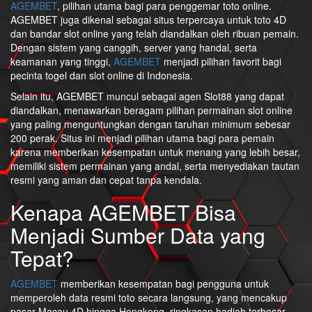
AGEMBET
, pilihan utama bagi para penggemar toto online.
AGEMBET juga dikenal sebagai situs terpercaya untuk toto 4D
dan bandar slot online yang telah diandalkan oleh ribuan pemain.
Dengan sistem yang canggih, server yang handal, serta
keamanan yang tinggi,
AGEMBET
menjadi pilihan favorit bagi
pecinta togel dan slot online di Indonesia.
Selain itu, AGEMBET muncul sebagai agen Slot88 yang dapat
diandalkan, menawarkan beragam pilihan permainan slot online
yang paling menguntungkan dengan taruhan minimum sebesar
200 perak. Situs ini menjadi pilihan utama bagi para pemain
karena memberikan kesempatan untuk menang yang lebih besar,
memiliki sistem permainan yang andal, serta menyediakan tautan
resmi yang aman dan cepat tanpa kendala.
Kenapa AGEMBET Bisa
Menjadi Sumber Data yang
Tepat?
AGEMBET
memberikan kesempatan bagi pengguna untuk
memperoleh data resmi toto secara langsung, yang mencakup
pasar Macau 4D hingga Hongkong, ringkasan hadiah terbesar,