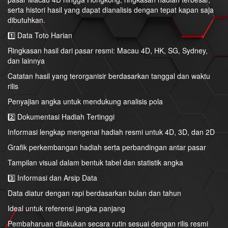
serta histori hasil yang dapat dianalisis dengan tepat kapan saja
dibutuhkan.
1️⃣ Data Toto Harian
Ringkasan hasil dari pasar resmi: Macau 4D, HK, SG, Sydney,
dan lainnya
Catatan hasil yang terorganisir berdasarkan tanggal dan waktu
rilis
Penyajian angka untuk mendukung analisis pola
2️⃣ Dokumentasi Hadiah Tertinggi
Informasi lengkap mengenai hadiah resmi untuk 4D, 3D, dan 2D
Grafik perkembangan hadiah serta perbandingan antar pasar
Tampilan visual dalam bentuk tabel dan statistik angka
3️⃣ Informasi dan Arsip Data
Data diatur dengan rapi berdasarkan bulan dan tahun
Ideal untuk referensi jangka panjang
Pembaharuan dilakukan secara rutin sesuai dengan rilis resmi