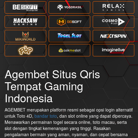
Agembet Situs Qris
Tempat Gaming
Indonesia
AGEMBET merupakan platform resmi sebagai opsi login alternatif
untuk Toto 4D,
bandar toto
, dan slot online yang dapat dipercaya.
Menawarkan permainan togel secara online, toto macau, serta
slot dengan tingkat kemenangan yang tinggi. Rasakan
pengalaman bermain yang aman, nyaman, dan cepat bersama