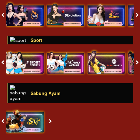
Sport
Sabung Ayam