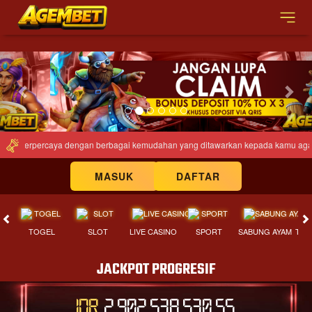
Previous
Nex
ine terpercaya dengan berbagai kemudahan yang ditawarkan kepada kamu agar bis
MASUK
DAFTAR
TOGEL
SLOT
LIVE CASINO
SPORT
SABUNG AYAM
TEM
JACKPOT PROGRESIF
IDR
2,902,538,540.94