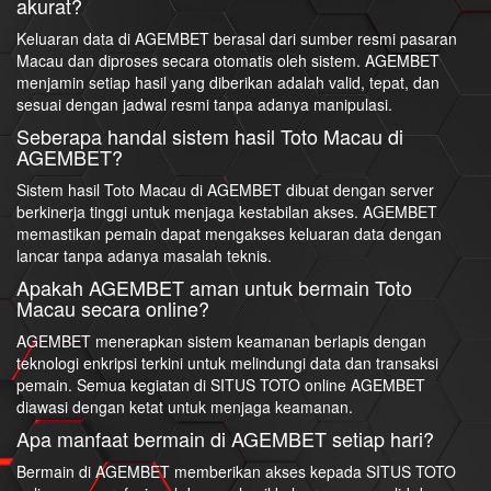
akurat?
Keluaran data di AGEMBET berasal dari sumber resmi pasaran
Macau dan diproses secara otomatis oleh sistem. AGEMBET
menjamin setiap hasil yang diberikan adalah valid, tepat, dan
sesuai dengan jadwal resmi tanpa adanya manipulasi.
Seberapa handal sistem hasil Toto Macau di
AGEMBET?
Sistem hasil Toto Macau di AGEMBET dibuat dengan server
berkinerja tinggi untuk menjaga kestabilan akses. AGEMBET
memastikan pemain dapat mengakses keluaran data dengan
lancar tanpa adanya masalah teknis.
Apakah AGEMBET aman untuk bermain Toto
Macau secara online?
AGEMBET menerapkan sistem keamanan berlapis dengan
teknologi enkripsi terkini untuk melindungi data dan transaksi
pemain. Semua kegiatan di SITUS TOTO online AGEMBET
diawasi dengan ketat untuk menjaga keamanan.
Apa manfaat bermain di AGEMBET setiap hari?
Bermain di AGEMBET memberikan akses kepada SITUS TOTO