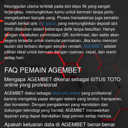
Keunggulan utama terletak pada slot depo 5k yang sangat
terjangkau, memungkinkan kamu untuk bermain tanpa perlu
mengeluarkan banyak uang. Proses transaksinya juga semakin
mudah berkat qris
slot gacor
, yang memungkinkan deposit slot
5000 dilakukan dalam beberapa detik tanpa kesulitan. Hanya
dengan melakukan pemindaian QR, konfirmasi, dan saldo akan
segera tersedia untuk memulai permainan. Jika kamu mencari
tautan slot terbaru dengan setoran rendah,
AGEMBET
adalah
pilihan ideal untuk bermain dengan nyaman, cepat, dan resmi
setiap hari.
FAQ PEMAIN AGEMBET
Mengapa AGEMBET dikenal sebagai SITUS TOTO
online yang profesional
AGEMBET diakui sebagai
situs toto online
yang profesional
karena mengelola pasar dengan sistem yang teratur, transparan,
dan konsisten. Dengan pengalaman yang mendalam dan
dukungan teknologi yang handal, AGEMBET menawarkan
layanan yang dapat diandalkan bagi pemain setiap harinya.
Apakah keluaran data di AGEMBET benar-benar