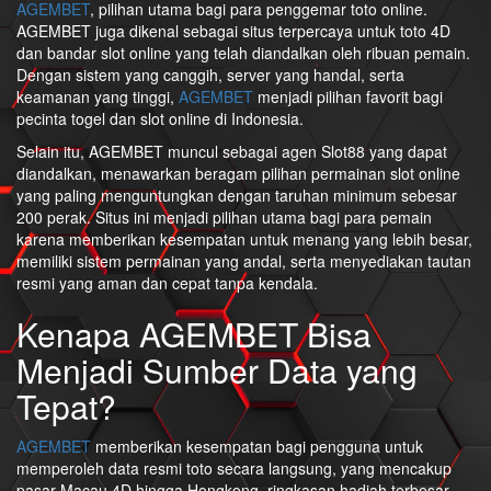
AGEMBET
, pilihan utama bagi para penggemar toto online.
AGEMBET juga dikenal sebagai situs terpercaya untuk toto 4D
dan bandar slot online yang telah diandalkan oleh ribuan pemain.
Dengan sistem yang canggih, server yang handal, serta
keamanan yang tinggi,
AGEMBET
menjadi pilihan favorit bagi
pecinta togel dan slot online di Indonesia.
Selain itu, AGEMBET muncul sebagai agen Slot88 yang dapat
diandalkan, menawarkan beragam pilihan permainan slot online
yang paling menguntungkan dengan taruhan minimum sebesar
200 perak. Situs ini menjadi pilihan utama bagi para pemain
karena memberikan kesempatan untuk menang yang lebih besar,
memiliki sistem permainan yang andal, serta menyediakan tautan
resmi yang aman dan cepat tanpa kendala.
Kenapa AGEMBET Bisa
Menjadi Sumber Data yang
Tepat?
AGEMBET
memberikan kesempatan bagi pengguna untuk
memperoleh data resmi toto secara langsung, yang mencakup
pasar Macau 4D hingga Hongkong, ringkasan hadiah terbesar,