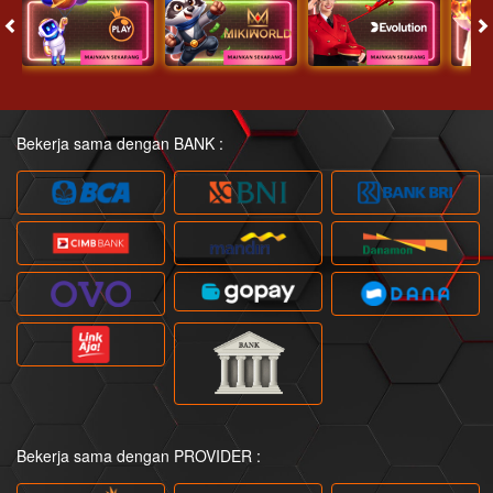
Bekerja sama dengan BANK :
Bekerja sama dengan PROVIDER :