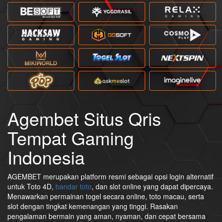
Agembet Situs Qris
Tempat Gaming
Indonesia
AGEMBET merupakan platform resmi sebagai opsi login alternatif
untuk Toto 4D,
bandar toto
, dan slot online yang dapat dipercaya.
Menawarkan permainan togel secara online, toto macau, serta
slot dengan tingkat kemenangan yang tinggi. Rasakan
pengalaman bermain yang aman, nyaman, dan cepat bersama