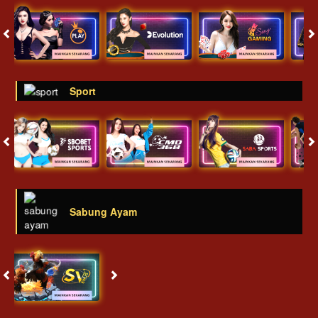
Sport
Sabung Ayam