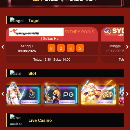
Togel
SYDNEY POOLS
( Setiap Hari )
( 
Minggu
Minggu
8
0
8
2
09/08/2026
09/08/2026
Tutup: 13:30 | Buka: 14:00
Tutup: 
Slot
Live Casino